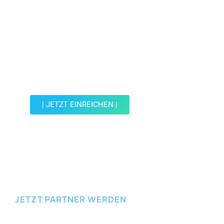
Jetzt Spot einreichen!
Werde Teil der Wohin mit Kind Community und
reiche einen Spot ein.
| JETZT EINREICHEN |
JETZT EINREICHEN
JETZT PARTNER WERDEN