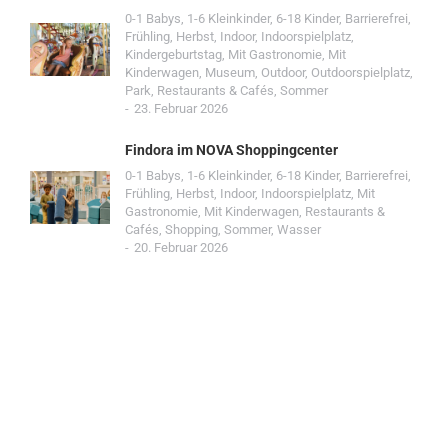
0-1 Babys
,
1-6 Kleinkinder
,
6-18 Kinder
,
Barrierefrei
,
Frühling
,
Herbst
,
Indoor
,
Indoorspielplatz
,
Kindergeburtstag
,
Mit Gastronomie
,
Mit
Kinderwagen
,
Museum
,
Outdoor
,
Outdoorspielplatz
,
Park
,
Restaurants & Cafés
,
Sommer
23. Februar 2026
Findora im NOVA Shoppingcenter
0-1 Babys
,
1-6 Kleinkinder
,
6-18 Kinder
,
Barrierefrei
,
Frühling
,
Herbst
,
Indoor
,
Indoorspielplatz
,
Mit
Gastronomie
,
Mit Kinderwagen
,
Restaurants &
Cafés
,
Shopping
,
Sommer
,
Wasser
20. Februar 2026