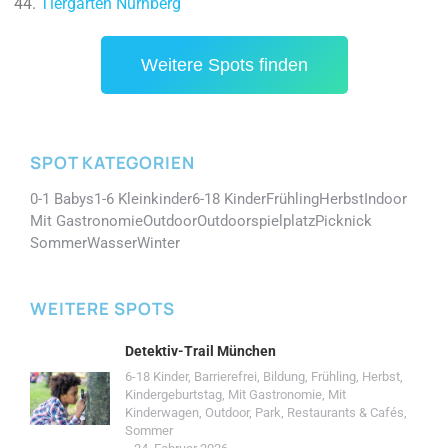
Tiergarten Nürnberg
Weitere Spots finden
SPOT KATEGORIEN
0-1 Babys
1-6 Kleinkinder
6-18 Kinder
Frühling
Herbst
Indoor
Mit Gastronomie
Outdoor
Outdoorspielplatz
Picknick
Sommer
Wasser
Winter
WEITERE SPOTS
Detektiv-Trail München
6-18 Kinder
,
Barrierefrei
,
Bildung
,
Frühling
,
Herbst
,
Kindergeburtstag
,
Mit Gastronomie
,
Mit
Kinderwagen
,
Outdoor
,
Park
,
Restaurants & Cafés
,
Sommer