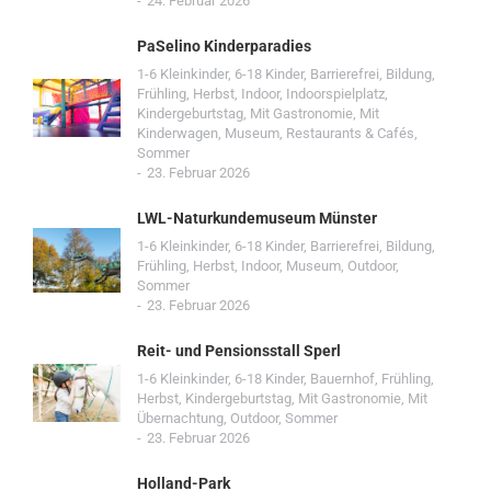
24. Februar 2026
PaSelino Kinderparadies
1-6 Kleinkinder
,
6-18 Kinder
,
Barrierefrei
,
Bildung
,
Frühling
,
Herbst
,
Indoor
,
Indoorspielplatz
,
Kindergeburtstag
,
Mit Gastronomie
,
Mit
Kinderwagen
,
Museum
,
Restaurants & Cafés
,
Sommer
23. Februar 2026
LWL-Naturkundemuseum Münster
1-6 Kleinkinder
,
6-18 Kinder
,
Barrierefrei
,
Bildung
,
Frühling
,
Herbst
,
Indoor
,
Museum
,
Outdoor
,
Sommer
23. Februar 2026
Reit- und Pensionsstall Sperl
1-6 Kleinkinder
,
6-18 Kinder
,
Bauernhof
,
Frühling
,
Herbst
,
Kindergeburtstag
,
Mit Gastronomie
,
Mit
Übernachtung
,
Outdoor
,
Sommer
23. Februar 2026
Holland-Park