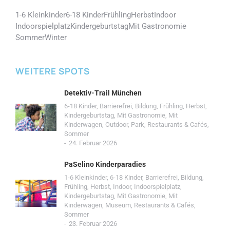
1-6 Kleinkinder
6-18 Kinder
Frühling
Herbst
Indoor
Indoorspielplatz
Kindergeburtstag
Mit Gastronomie
Sommer
Winter
WEITERE SPOTS
Detektiv-Trail München
6-18 Kinder
,
Barrierefrei
,
Bildung
,
Frühling
,
Herbst
,
Kindergeburtstag
,
Mit Gastronomie
,
Mit
Kinderwagen
,
Outdoor
,
Park
,
Restaurants & Cafés
,
Sommer
24. Februar 2026
PaSelino Kinderparadies
1-6 Kleinkinder
,
6-18 Kinder
,
Barrierefrei
,
Bildung
,
Frühling
,
Herbst
,
Indoor
,
Indoorspielplatz
,
Kindergeburtstag
,
Mit Gastronomie
,
Mit
Kinderwagen
,
Museum
,
Restaurants & Cafés
,
Sommer
23. Februar 2026