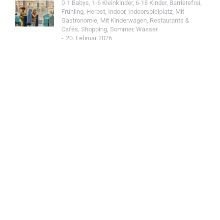
0-1 Babys
,
1-6 Kleinkinder
,
6-18 Kinder
,
Barrierefrei
,
Frühling
,
Herbst
,
Indoor
,
Indoorspielplatz
,
Mit
Gastronomie
,
Mit Kinderwagen
,
Restaurants &
Cafés
,
Shopping
,
Sommer
,
Wasser
20. Februar 2026
Jetzt Spot einreichen!
Werde Teil der Wohin mit Kind Community und
reiche einen Spot ein.