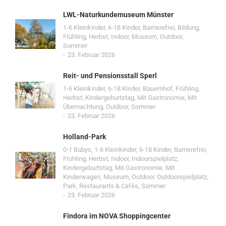
LWL-Naturkundemuseum Münster
1-6 Kleinkinder
,
6-18 Kinder
,
Barrierefrei
,
Bildung
,
Frühling
,
Herbst
,
Indoor
,
Museum
,
Outdoor
,
Sommer
23. Februar 2026
Reit- und Pensionsstall Sperl
1-6 Kleinkinder
,
6-18 Kinder
,
Bauernhof
,
Frühling
,
Herbst
,
Kindergeburtstag
,
Mit Gastronomie
,
Mit
Übernachtung
,
Outdoor
,
Sommer
23. Februar 2026
Holland-Park
0-1 Babys
,
1-6 Kleinkinder
,
6-18 Kinder
,
Barrierefrei
,
Frühling
,
Herbst
,
Indoor
,
Indoorspielplatz
,
Kindergeburtstag
,
Mit Gastronomie
,
Mit
Kinderwagen
,
Museum
,
Outdoor
,
Outdoorspielplatz
,
Park
,
Restaurants & Cafés
,
Sommer
23. Februar 2026
Findora im NOVA Shoppingcenter