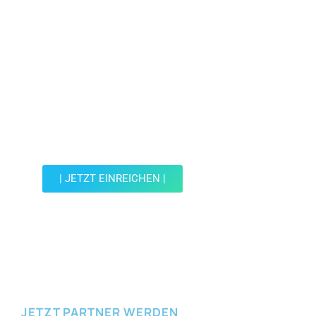
Jetzt Spot einreichen!
Werde Teil der Wohin mit Kind Community und
reiche einen Spot ein.
| JETZT EINREICHEN |
JETZT EINREICHEN
JETZT PARTNER WERDEN