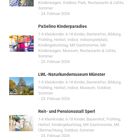
Kinderwagen
,
Outdoor
,
Park
,
Restaurants & Cafés
,
Sommer
24. Februar 2026
PaSelino Kinderparadies
1-6 Kleinkinder
,
6-18 Kinder
,
Barrierefrei
,
Bildung
,
Frühling
,
Herbst
,
Indoor
,
Indoorspielplatz
,
Kindergeburtstag
,
Mit Gastronomie
,
Mit
Kinderwagen
,
Museum
,
Restaurants & Cafés
,
Sommer
23. Februar 2026
LWL-Naturkundemuseum Münster
1-6 Kleinkinder
,
6-18 Kinder
,
Barrierefrei
,
Bildung
,
Frühling
,
Herbst
,
Indoor
,
Museum
,
Outdoor
,
Sommer
23. Februar 2026
Reit- und Pensionsstall Sperl
1-6 Kleinkinder
,
6-18 Kinder
,
Bauernhof
,
Frühling
,
Herbst
,
Kindergeburtstag
,
Mit Gastronomie
,
Mit
Übernachtung
,
Outdoor
,
Sommer
23. Februar 2026