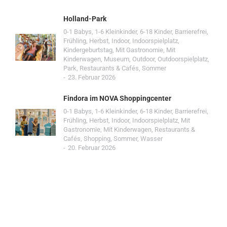
Holland-Park
0-1 Babys
,
1-6 Kleinkinder
,
6-18 Kinder
,
Barrierefrei
,
Frühling
,
Herbst
,
Indoor
,
Indoorspielplatz
,
Kindergeburtstag
,
Mit Gastronomie
,
Mit
Kinderwagen
,
Museum
,
Outdoor
,
Outdoorspielplatz
,
Park
,
Restaurants & Cafés
,
Sommer
23. Februar 2026
Findora im NOVA Shoppingcenter
0-1 Babys
,
1-6 Kleinkinder
,
6-18 Kinder
,
Barrierefrei
,
Frühling
,
Herbst
,
Indoor
,
Indoorspielplatz
,
Mit
Gastronomie
,
Mit Kinderwagen
,
Restaurants &
Cafés
,
Shopping
,
Sommer
,
Wasser
20. Februar 2026