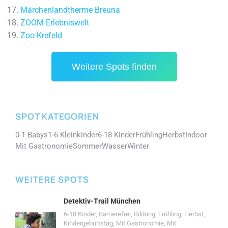
Märchenlandtherme Breuna
ZOOM Erlebniswelt
Zoo Krefeld
Weitere Spots finden
SPOT KATEGORIEN
0-1 Babys
1-6 Kleinkinder
6-18 Kinder
Frühling
Herbst
Indoor
Mit Gastronomie
Sommer
Wasser
Winter
WEITERE SPOTS
Detektiv-Trail München
6-18 Kinder
,
Barrierefrei
,
Bildung
,
Frühling
,
Herbst
,
Kindergeburtstag
,
Mit Gastronomie
,
Mit