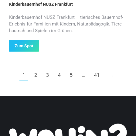
Kinderbauernhof NUSZ Frankfurt
Kinderbauernhof NUSZ Frankfurt – tierisches Bauernhof-
Erlebnis für Familien mit Kindern, Naturpädagogik, Tiere
hautnah und Spielen im Grünen.
Zum Spot
1
2
3
4
5
…
41
→