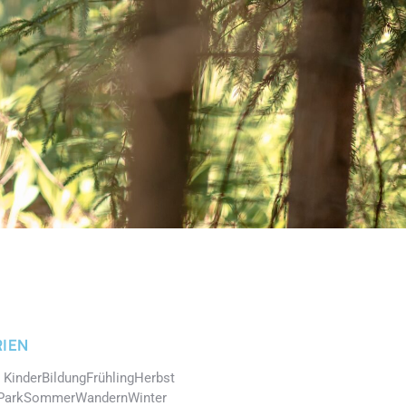
IEN
 Kinder
Bildung
Frühling
Herbst
Park
Sommer
Wandern
Winter