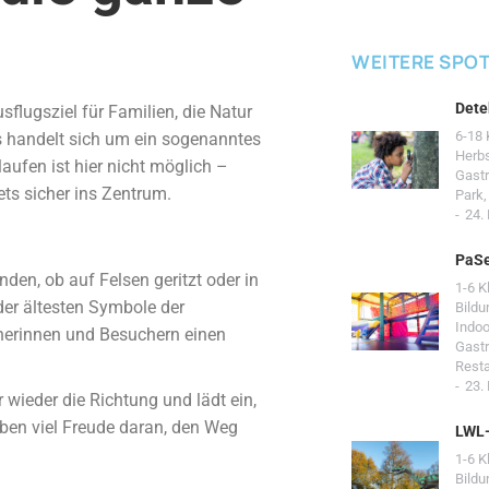
WEITERE SPO
Dete
flugsziel für Familien, die Natur
6-18 
s handelt sich um ein sogenanntes
Herb
aufen ist hier nicht möglich –
Gast
ets sicher ins Zentrum.
Park
24.
PaSe
den, ob auf Felsen geritzt oder in
1-6 K
der ältesten Symbole der
Bildu
Indoo
herinnen und Besuchern einen
Gast
Resta
23.
wieder die Richtung und lädt ein,
aben viel Freude daran, den Weg
LWL
1-6 K
Bildu