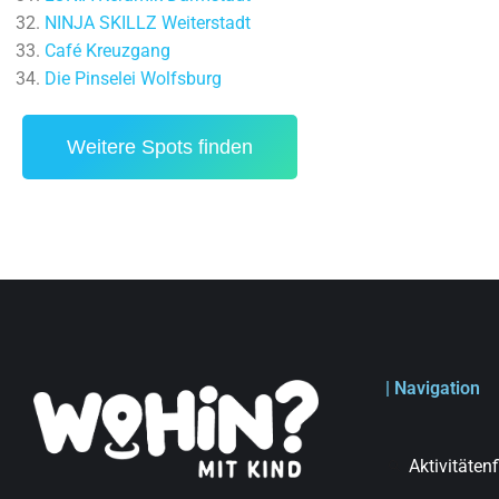
NINJA SKILLZ Weiterstadt
Café Kreuzgang
Die Pinselei Wolfsburg
Weitere Spots finden
| Navigation
Aktivitäten