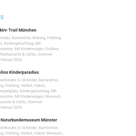
TS
ktiv-Trail München
Kinder
,
Barrierefrei
,
Bildung
,
Frühling
,
st
,
Kindergeburtstag
,
Mit
ronomie
,
Mit Kinderwagen
,
Outdoor
,
,
Restaurants & Cafés
,
Sommer
 Februar 2026
lino Kinderparadies
leinkinder
,
6-18 Kinder
,
Barrierefrei
,
ng
,
Frühling
,
Herbst
,
Indoor
,
rspielplatz
,
Kindergeburtstag
,
Mit
ronomie
,
Mit Kinderwagen
,
Museum
,
urants & Cafés
,
Sommer
 Februar 2026
-Naturkundemuseum Münster
leinkinder
,
6-18 Kinder
,
Barrierefrei
,
ng
,
Frühling
,
Herbst
,
Indoor
,
Museum
,