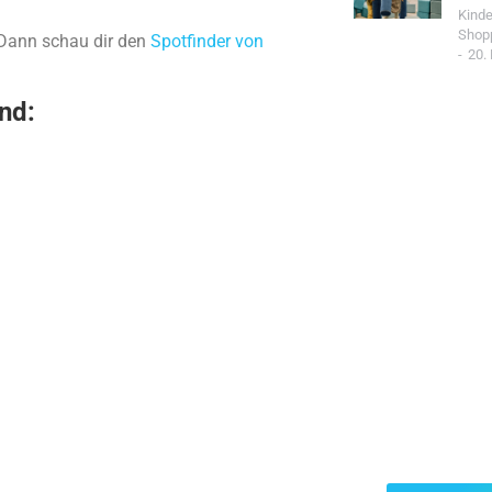
Kind
Shop
? Dann schau dir den
Spotfinder von
20.
nd:
Jetzt Spo
Werde Teil de
Community un