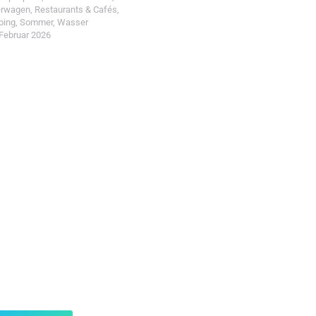
erwagen
,
Restaurants & Cafés
,
ping
,
Sommer
,
Wasser
 Februar 2026
t einreichen!
r Wohin mit Kind
d reiche einen Spot ein.