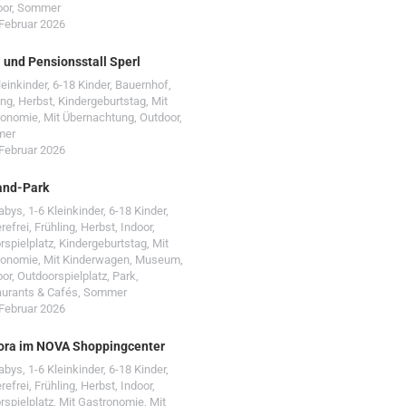
oor
,
Sommer
 Februar 2026
- und Pensionsstall Sperl
leinkinder
,
6-18 Kinder
,
Bauernhof
,
ing
,
Herbst
,
Kindergeburtstag
,
Mit
ronomie
,
Mit Übernachtung
,
Outdoor
,
mer
 Februar 2026
and-Park
Babys
,
1-6 Kleinkinder
,
6-18 Kinder
,
erefrei
,
Frühling
,
Herbst
,
Indoor
,
rspielplatz
,
Kindergeburtstag
,
Mit
ronomie
,
Mit Kinderwagen
,
Museum
,
oor
,
Outdoorspielplatz
,
Park
,
urants & Cafés
,
Sommer
 Februar 2026
ora im NOVA Shoppingcenter
Babys
,
1-6 Kleinkinder
,
6-18 Kinder
,
erefrei
,
Frühling
,
Herbst
,
Indoor
,
rspielplatz
,
Mit Gastronomie
,
Mit