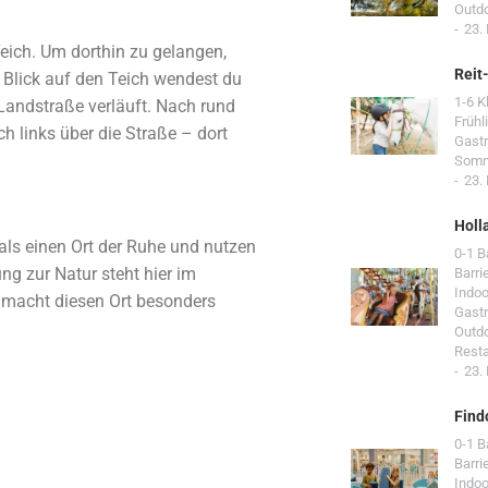
Outd
23.
Teich. Um dorthin zu gelangen,
Reit
 Blick auf den Teich wendest du
1-6 K
 Landstraße verläuft. Nach rund
Frühl
ch links über die Straße – dort
Gast
Som
23.
Holl
ls einen Ort der Ruhe und nutzen
0-1 
ng zur Natur steht hier im
Barri
Indoo
 macht diesen Ort besonders
Gast
Outd
Resta
23.
Find
0-1 
Barri
Indoo