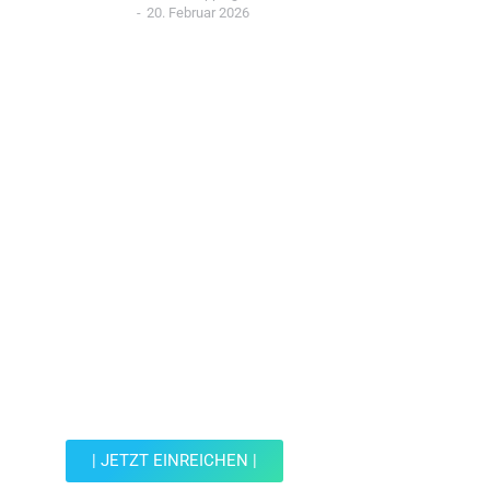
20. Februar 2026
Jetzt Spot einreichen!
Werde Teil der Wohin mit Kind Community und
reiche einen Spot ein.
| JETZT EINREICHEN |