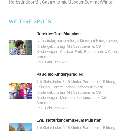
Herbst
Indoor
Mit Gastronomie
Museum
Sommer
Winter
WEITERE SPOTS
Detektiv-Trail München
6-18 Kinder
,
Barrierefrei
,
Bildung
,
Frühling
,
Herbst
,
Kindergeburtstag
,
Mit Gastronomie
,
Mit
Kinderwagen
,
Outdoor
,
Park
,
Restaurants & Cafés
,
Sommer
24. Februar 2026
PaSelino Kinderparadies
1-6 Kleinkinder
,
6-18 Kinder
,
Barrierefrei
,
Bildung
,
Frühling
,
Herbst
,
Indoor
,
Indoorspielplatz
,
Kindergeburtstag
,
Mit Gastronomie
,
Mit
Kinderwagen
,
Museum
,
Restaurants & Cafés
,
Sommer
23. Februar 2026
LWL-Naturkundemuseum Münster
1-6 Kleinkinder
,
6-18 Kinder
,
Barrierefrei
,
Bildung
,