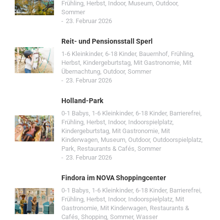
Frühling
,
Herbst
,
Indoor
,
Museum
,
Outdoor
,
Sommer
23. Februar 2026
Reit- und Pensionsstall Sperl
1-6 Kleinkinder
,
6-18 Kinder
,
Bauernhof
,
Frühling
,
Herbst
,
Kindergeburtstag
,
Mit Gastronomie
,
Mit
Übernachtung
,
Outdoor
,
Sommer
23. Februar 2026
Holland-Park
0-1 Babys
,
1-6 Kleinkinder
,
6-18 Kinder
,
Barrierefrei
,
Frühling
,
Herbst
,
Indoor
,
Indoorspielplatz
,
Kindergeburtstag
,
Mit Gastronomie
,
Mit
Kinderwagen
,
Museum
,
Outdoor
,
Outdoorspielplatz
,
Park
,
Restaurants & Cafés
,
Sommer
23. Februar 2026
Findora im NOVA Shoppingcenter
0-1 Babys
,
1-6 Kleinkinder
,
6-18 Kinder
,
Barrierefrei
,
Frühling
,
Herbst
,
Indoor
,
Indoorspielplatz
,
Mit
Gastronomie
,
Mit Kinderwagen
,
Restaurants &
Cafés
,
Shopping
,
Sommer
,
Wasser