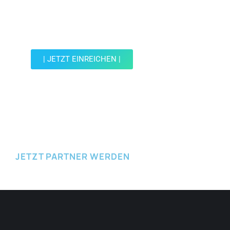
Werde Teil der Wohin mit Kind Community und
reiche einen Spot ein.
| JETZT EINREICHEN |
JETZT EINREICHEN
JETZT PARTNER WERDEN