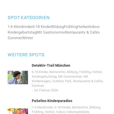
SPOT KATEGORIEN
1-6 Kleinkinder
6-18 Kinder
Bildung
Frühling
Herbst
Indoor
Kindergeburtstag
Mit Gastronomie
Restaurants & Cafés
Sommer
Winter
WEITERE SPOTS
Detektiv-Trail München
6-18 Kinder
,
Barrierefrei
,
Bildung
,
Frühling
,
Herbst
,
Kindergeburtstag
,
Mit Gastronomie
,
Mit
Kinderwagen
,
Outdoor
,
Park
,
Restaurants & Cafés
,
Sommer
24. Februar 2026
PaSelino Kinderparadies
1-6 Kleinkinder
,
6-18 Kinder
,
Barrierefrei
,
Bildung
,
Frühling
,
Herbst
,
Indoor
,
Indoorspielplatz
,