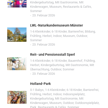
Kindergeburtstag
,
Mit Gastronomie
,
Mit
Kinderwagen
,
Museum
,
Restaurants & Cafés
,
Sommer
23. Februar 2026
LWL-Naturkundemuseum Münster
1-6 Kleinkinder
,
6-18 Kinder
,
Barrierefrei
,
Bildung
,
Frühling
,
Herbst
,
Indoor
,
Museum
,
Outdoor
,
Sommer
23. Februar 2026
Reit- und Pensionsstall Sperl
1-6 Kleinkinder
,
6-18 Kinder
,
Bauernhof
,
Frühling
,
Herbst
,
Kindergeburtstag
,
Mit Gastronomie
,
Mit
Übernachtung
,
Outdoor
,
Sommer
23. Februar 2026
Holland-Park
0-1 Babys
,
1-6 Kleinkinder
,
6-18 Kinder
,
Barrierefrei
,
Frühling
,
Herbst
,
Indoor
,
Indoorspielplatz
,
Kindergeburtstag
,
Mit Gastronomie
,
Mit
Kinderwagen
,
Museum
,
Outdoor
,
Outdoorspielplatz
,
Park
,
Restaurants & Cafés
,
Sommer