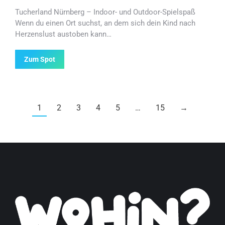
Tucherland Nürnberg – Indoor- und Outdoor-Spielspaß
Wenn du einen Ort suchst, an dem sich dein Kind nach
Herzenslust austoben kann…
Zum Spot
1
2
3
4
5
…
15
→