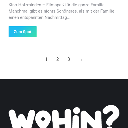
Kino Holzminden – Filmspaß für die ganze Familie
Manchmal gibt es nichts Schöneres, als mit der Familie
einen entspannten Nachmittag…
Zum Spot
1
2
3
→