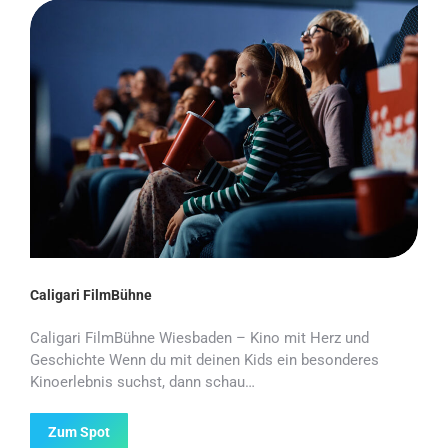
Caligari FilmBühne
Caligari FilmBühne Wiesbaden – Kino mit Herz und
Geschichte Wenn du mit deinen Kids ein besonderes
Kinoerlebnis suchst, dann schau…
Zum Spot