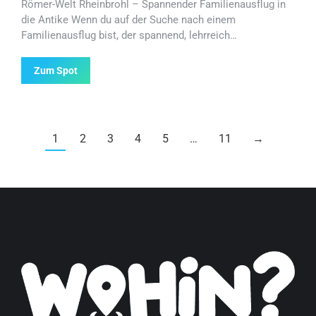
Römer-Welt Rheinbrohl – Spannender Familienausflug in
die Antike Wenn du auf der Suche nach einem
Familienausflug bist, der spannend, lehrreich…
Zum Spot
1
2
3
4
5
…
11
→