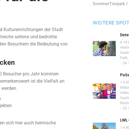
Sommer
Tierpark /
WEITERE SPO
nd Kultureinrichtungen der Stadt
Dete
hlreiche seltene und bedrohte
6-18 
n den Besuchern die Bedeutung von
Herb
Gast
Park
ecken
24.
000 Besucher pro Jahr kommen
PaSe
bemerkenswert ist die Vielfalt an
1-6 K
Bildu
t werden.
Indoo
n
Gast
Resta
jekten
23.
LWL
den sich hier auch heimische
1-6 K