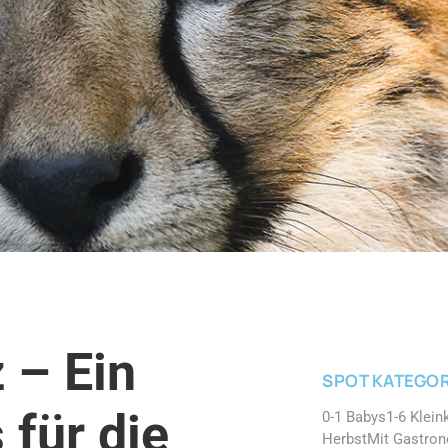
 – Ein
SPOT KATEGOR
 für die
0-1 Babys
1-6 Klein
Herbst
Mit Gastro