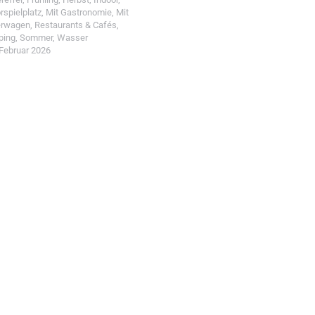
rspielplatz
,
Mit Gastronomie
,
Mit
erwagen
,
Restaurants & Cafés
,
ping
,
Sommer
,
Wasser
 Februar 2026
t einreichen!
r Wohin mit Kind
d reiche einen Spot ein.