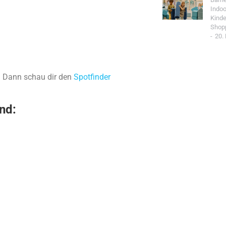
Indoo
Kind
Shop
20.
z? Dann schau dir den
Spotfinder
nd:
Jetzt Spo
Werde Teil de
Community un