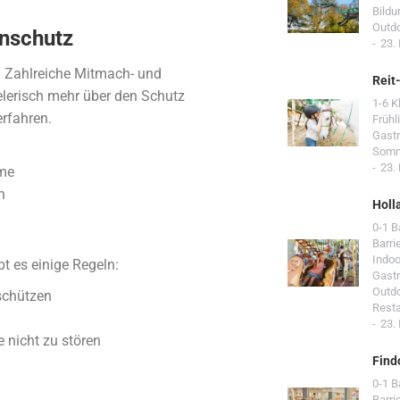
Bildu
Outd
enschutz
23.
. Zahlreiche Mitmach- und
Reit
elerisch mehr über den Schutz
1-6 K
erfahren.
Frühl
Gast
Som
23.
mme
n
Holl
0-1 
Barri
Indoo
bt es einige Regeln:
Gast
Outd
 schützen
Resta
23.
e nicht zu stören
Find
0-1 
Barri