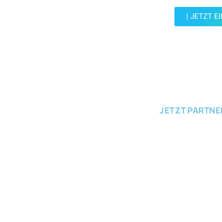
| JETZT E
JETZT EINRE
JETZT PARTN