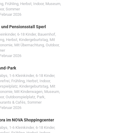
ng
,
Frühling
,
Herbst
,
Indoor
,
Museum
,
oor
,
Sommer
 Februar 2026
- und Pensionsstall Sperl
leinkinder
,
6-18 Kinder
,
Bauernhof
,
ing
,
Herbst
,
Kindergeburtstag
,
Mit
ronomie
,
Mit Übernachtung
,
Outdoor
,
mer
 Februar 2026
and-Park
Babys
,
1-6 Kleinkinder
,
6-18 Kinder
,
erefrei
,
Frühling
,
Herbst
,
Indoor
,
rspielplatz
,
Kindergeburtstag
,
Mit
ronomie
,
Mit Kinderwagen
,
Museum
,
oor
,
Outdoorspielplatz
,
Park
,
urants & Cafés
,
Sommer
 Februar 2026
ora im NOVA Shoppingcenter
Babys
,
1-6 Kleinkinder
,
6-18 Kinder
,
erefrei
,
Frühling
,
Herbst
,
Indoor
,