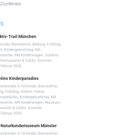
 Zoo
Winter
TS
ktiv-Trail München
Kinder
,
Barrierefrei
,
Bildung
,
Frühling
,
st
,
Kindergeburtstag
,
Mit
ronomie
,
Mit Kinderwagen
,
Outdoor
,
,
Restaurants & Cafés
,
Sommer
 Februar 2026
lino Kinderparadies
leinkinder
,
6-18 Kinder
,
Barrierefrei
,
ng
,
Frühling
,
Herbst
,
Indoor
,
rspielplatz
,
Kindergeburtstag
,
Mit
ronomie
,
Mit Kinderwagen
,
Museum
,
urants & Cafés
,
Sommer
 Februar 2026
-Naturkundemuseum Münster
leinkinder
,
6-18 Kinder
,
Barrierefrei
,