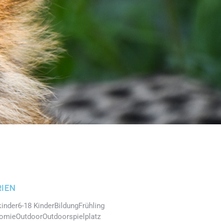
IEN
kinder
6-18 Kinder
Bildung
Frühling
nomie
Outdoor
Outdoorspielplatz