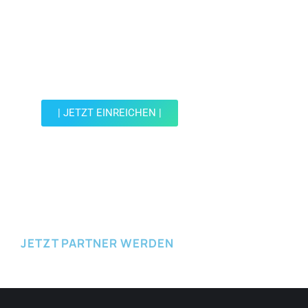
Jetzt Spot einreichen!
Werde Teil der Wohin mit Kind Community und
reiche einen Spot ein.
| JETZT EINREICHEN |
JETZT EINREICHEN
JETZT PARTNER WERDEN