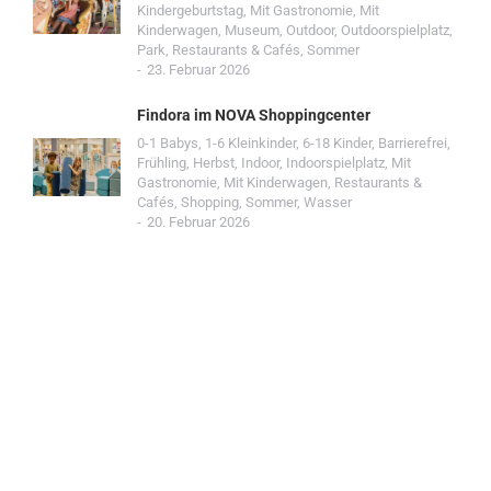
Kindergeburtstag
,
Mit Gastronomie
,
Mit
Kinderwagen
,
Museum
,
Outdoor
,
Outdoorspielplatz
,
Park
,
Restaurants & Cafés
,
Sommer
23. Februar 2026
Findora im NOVA Shoppingcenter
0-1 Babys
,
1-6 Kleinkinder
,
6-18 Kinder
,
Barrierefrei
,
Frühling
,
Herbst
,
Indoor
,
Indoorspielplatz
,
Mit
Gastronomie
,
Mit Kinderwagen
,
Restaurants &
Cafés
,
Shopping
,
Sommer
,
Wasser
20. Februar 2026