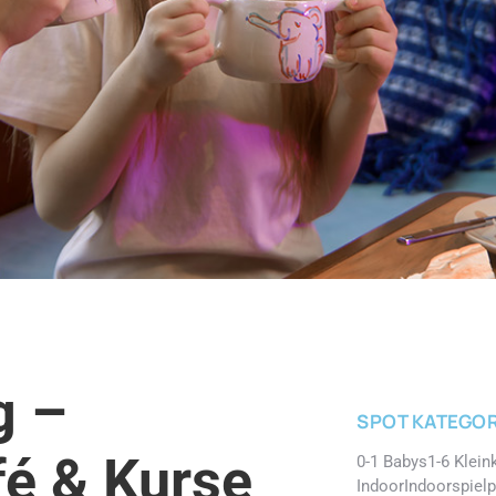
g –
SPOT KATEGOR
fé & Kurse
0-1 Babys
1-6 Klein
Indoor
Indoorspielp