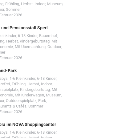
ng
,
Frühling
,
Herbst
,
Indoor
,
Museum
,
oor
,
Sommer
 Februar 2026
- und Pensionsstall Sperl
leinkinder
,
6-18 Kinder
,
Bauernhof
,
ing
,
Herbst
,
Kindergeburtstag
,
Mit
ronomie
,
Mit Übernachtung
,
Outdoor
,
mer
 Februar 2026
and-Park
Babys
,
1-6 Kleinkinder
,
6-18 Kinder
,
erefrei
,
Frühling
,
Herbst
,
Indoor
,
rspielplatz
,
Kindergeburtstag
,
Mit
ronomie
,
Mit Kinderwagen
,
Museum
,
oor
,
Outdoorspielplatz
,
Park
,
urants & Cafés
,
Sommer
 Februar 2026
ora im NOVA Shoppingcenter
Babys
,
1-6 Kleinkinder
,
6-18 Kinder
,
erefrei
,
Frühling
,
Herbst
,
Indoor
,