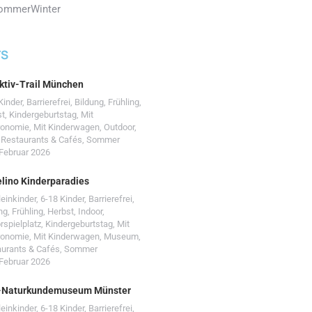
ommer
Winter
TS
ktiv-Trail München
Kinder
,
Barrierefrei
,
Bildung
,
Frühling
,
st
,
Kindergeburtstag
,
Mit
ronomie
,
Mit Kinderwagen
,
Outdoor
,
,
Restaurants & Cafés
,
Sommer
 Februar 2026
lino Kinderparadies
leinkinder
,
6-18 Kinder
,
Barrierefrei
,
ng
,
Frühling
,
Herbst
,
Indoor
,
rspielplatz
,
Kindergeburtstag
,
Mit
ronomie
,
Mit Kinderwagen
,
Museum
,
urants & Cafés
,
Sommer
 Februar 2026
-Naturkundemuseum Münster
leinkinder
,
6-18 Kinder
,
Barrierefrei
,