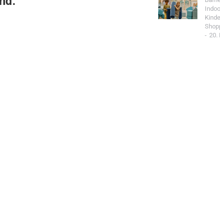
nd:
Indoo
Kind
Shop
20.
Jetzt Spo
Werde Teil de
Community un