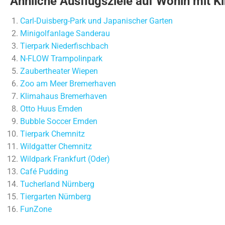
Ähnliche Ausflugsziele auf Wohin mit Ki
Carl-Duisberg-Park und Japanischer Garten
Minigolfanlage Sanderau
Tierpark Niederfischbach
N-FLOW Trampolinpark
Zaubertheater Wiepen
Zoo am Meer Bremerhaven
Klimahaus Bremerhaven
Otto Huus Emden
Bubble Soccer Emden
Tierpark Chemnitz
Wildgatter Chemnitz
Wildpark Frankfurt (Oder)
Café Pudding
Tucherland Nürnberg
Tiergarten Nürnberg
FunZone