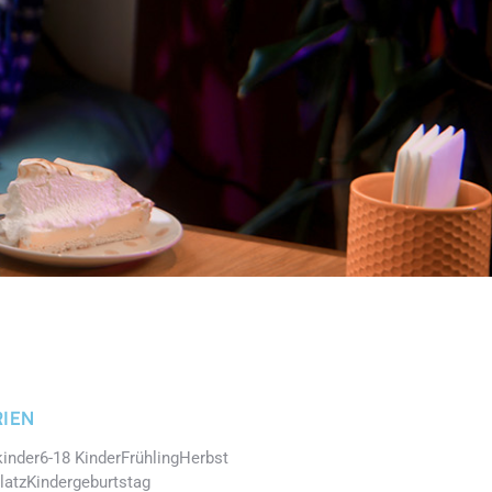
IEN
kinder
6-18 Kinder
Frühling
Herbst
latz
Kindergeburtstag