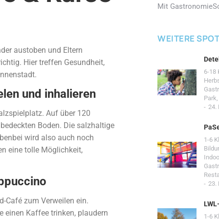
Mit Gastronomie
S
WEITERE SPO
der austoben und Eltern
Dete
htig. Hier treffen Gesundheit,
6-18 
Innenstadt.
Herb
Gast
len und inhalieren
Park
24.
lzspielplatz. Auf über 120
bedeckten Boden. Die salzhaltige
PaSe
ebenbei wird also auch noch
1-6 K
Bildu
en eine tolle Möglichkeit,
Indoo
Gast
Resta
appuccino
23.
nd-Café zum Verweilen ein.
LWL
 einen Kaffee trinken, plaudern
1-6 K