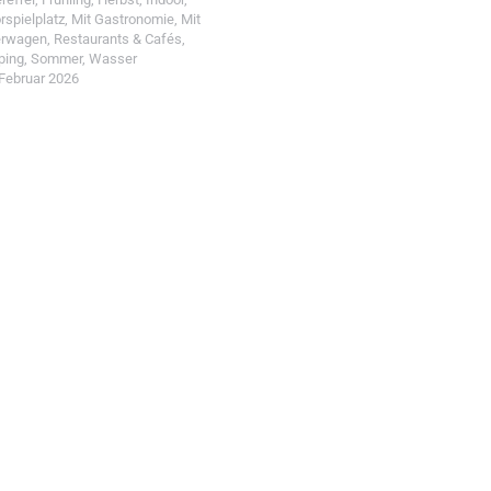
rspielplatz
,
Mit Gastronomie
,
Mit
erwagen
,
Restaurants & Cafés
,
ping
,
Sommer
,
Wasser
 Februar 2026
t einreichen!
r Wohin mit Kind
d reiche einen Spot ein.