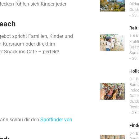
lecken fühlen sich Kinder jeder
Bildu
Outd
23.
Beach
Reit
ngebot spricht Familien, Kinder und
1-6 K
Frühl
n Kursraum oder direkt im
Gast
r Snack ins Café – perfekt!
Som
23.
Holl
0-1 
Barri
Indoo
Gast
Outd
Resta
23.
 Dann schau dir den
Spotfinder von
Find
0-1 
Barri