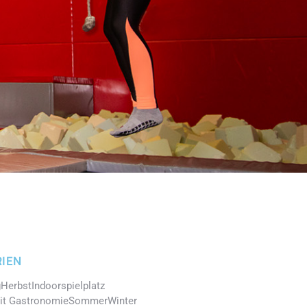
IEN
g
Herbst
Indoorspielplatz
it Gastronomie
Sommer
Winter