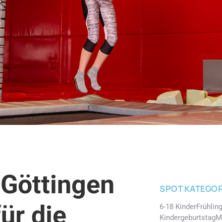
 Göttingen
SPOT KATEGOR
ür die
6-18 Kinder
Frühlin
Kindergeburtstag
M