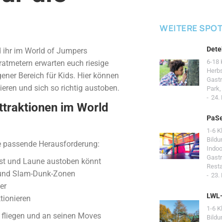
WEITERE SPO
Dete
 ihr im World of Jumpers
6-18 
ratmetern erwarten euch riesige
Herb
ener Bereich für Kids. Hier können
Gast
ren und sich so richtig austoben.
Park
24.
ttraktionen im World
PaSe
1-6 K
Bildu
ie passende Herausforderung:
Indoo
Gast
ust und Laune austoben könnt
Resta
n und Slam-Dunk-Zonen
23.
er
LWL
tionieren
1-6 K
, fliegen und an seinen Moves
Bildu