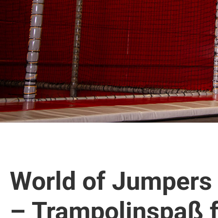
World of Jumpers
– Trampolinspaß f