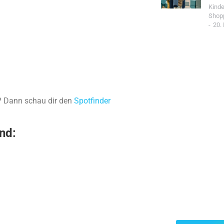
Kind
Shop
20.
n? Dann schau dir den
Spotfinder
nd:
Jetzt Spo
Werde Teil de
Community un