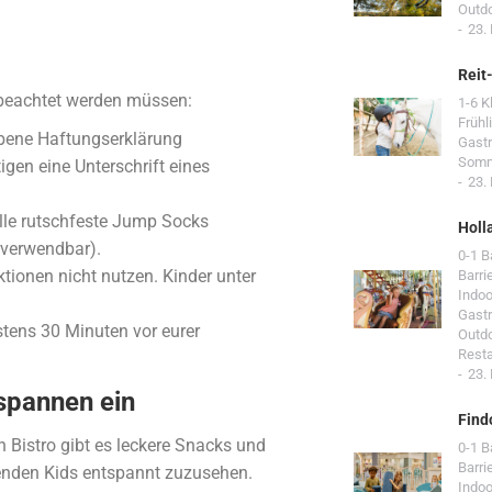
Outd
23.
Reit
e beachtet werden müssen:
1-6 K
Frühl
ebene Haftungserklärung
Gast
Som
gen eine Unterschrift eines
23.
lle rutschfeste Jump Socks
Holl
rverwendbar).
0-1 
ktionen nicht nutzen. Kinder unter
Barri
Indoo
Gast
stens 30 Minuten vor eurer
Outd
Resta
23.
tspannen ein
Find
 Bistro gibt es leckere Snacks und
0-1 
Barri
genden Kids entspannt zuzusehen.
Indoo