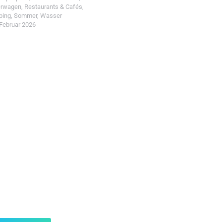
erwagen
,
Restaurants & Cafés
,
ping
,
Sommer
,
Wasser
 Februar 2026
t einreichen!
r Wohin mit Kind
d reiche einen Spot ein.