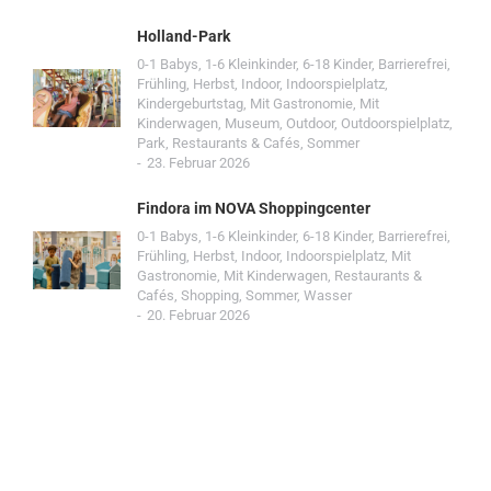
Holland-Park
0-1 Babys
,
1-6 Kleinkinder
,
6-18 Kinder
,
Barrierefrei
,
Frühling
,
Herbst
,
Indoor
,
Indoorspielplatz
,
Kindergeburtstag
,
Mit Gastronomie
,
Mit
Kinderwagen
,
Museum
,
Outdoor
,
Outdoorspielplatz
,
Park
,
Restaurants & Cafés
,
Sommer
23. Februar 2026
Findora im NOVA Shoppingcenter
0-1 Babys
,
1-6 Kleinkinder
,
6-18 Kinder
,
Barrierefrei
,
Frühling
,
Herbst
,
Indoor
,
Indoorspielplatz
,
Mit
Gastronomie
,
Mit Kinderwagen
,
Restaurants &
Cafés
,
Shopping
,
Sommer
,
Wasser
20. Februar 2026