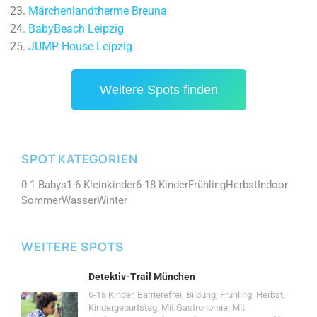
Märchenlandtherme Breuna
BabyBeach Leipzig
JUMP House Leipzig
Weitere Spots finden
SPOT KATEGORIEN
0-1 Babys
1-6 Kleinkinder
6-18 Kinder
Frühling
Herbst
Indoor
Sommer
Wasser
Winter
WEITERE SPOTS
Detektiv-Trail München
6-18 Kinder
,
Barrierefrei
,
Bildung
,
Frühling
,
Herbst
,
Kindergeburtstag
,
Mit Gastronomie
,
Mit