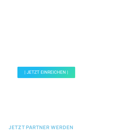
Jetzt Spot einreichen!
Werde Teil der Wohin mit Kind Community und
reiche einen Spot ein.
| JETZT EINREICHEN |
JETZT EINREICHEN
JETZT PARTNER WERDEN