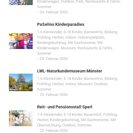
Kinderwagen
,
Outdoor
,
Park
,
Restaurants & Cafés
,
Sommer
24. Februar 2026
PaSelino Kinderparadies
1-6 Kleinkinder
,
6-18 Kinder
,
Barrierefrei
,
Bildung
,
Frühling
,
Herbst
,
Indoor
,
Indoorspielplatz
,
Kindergeburtstag
,
Mit Gastronomie
,
Mit
Kinderwagen
,
Museum
,
Restaurants & Cafés
,
Sommer
23. Februar 2026
LWL-Naturkundemuseum Münster
1-6 Kleinkinder
,
6-18 Kinder
,
Barrierefrei
,
Bildung
,
Frühling
,
Herbst
,
Indoor
,
Museum
,
Outdoor
,
Sommer
23. Februar 2026
Reit- und Pensionsstall Sperl
1-6 Kleinkinder
,
6-18 Kinder
,
Bauernhof
,
Frühling
,
Herbst
,
Kindergeburtstag
,
Mit Gastronomie
,
Mit
Übernachtung
,
Outdoor
,
Sommer
23. Februar 2026