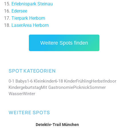
Erlebnispark Steinau
Edersee
Tierpark Herborn
LaserArea Herborn
Weitere Spots finden
SPOT KATEGORIEN
0-1 Babys
1-6 Kleinkinder
6-18 Kinder
Frühling
Herbst
Indoor
Kindergeburtstag
Mit Gastronomie
Picknick
Sommer
Wasser
Winter
WEITERE SPOTS
Detektiv-Trail München