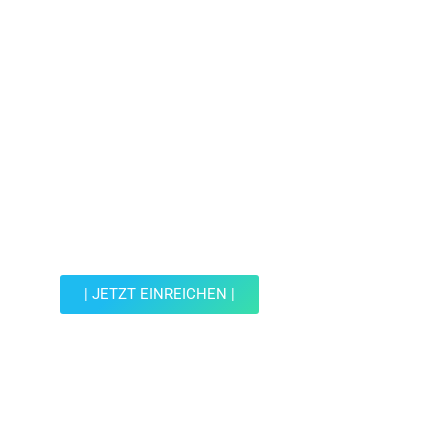
Jetzt Spot einreichen!
Werde Teil der Wohin mit Kind Community und
reiche einen Spot ein.
| JETZT EINREICHEN |
JETZT EINREICHEN