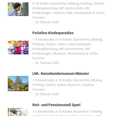
6-18 Kinder
,
Barrierefrei
,
Bildung
,
Frühling
,
Herbst
,
Kindergeburtstag
,
Mit Gastronomie
,
Mit
Kinderwagen
,
Outdoor
,
Park
,
Restaurants & Cafés
,
Sommer
24. Februar 2026
PaSelino Kinderparadies
1-6 Kleinkinder
,
6-18 Kinder
,
Barrierefrei
,
Bildung
,
Frühling
,
Herbst
,
Indoor
,
Indoorspielplatz
,
Kindergeburtstag
,
Mit Gastronomie
,
Mit
Kinderwagen
,
Museum
,
Restaurants & Cafés
,
Sommer
23. Februar 2026
LWL-Naturkundemuseum Münster
1-6 Kleinkinder
,
6-18 Kinder
,
Barrierefrei
,
Bildung
,
Frühling
,
Herbst
,
Indoor
,
Museum
,
Outdoor
,
Sommer
23. Februar 2026
Reit- und Pensionsstall Sperl
1-6 Kleinkinder
,
6-18 Kinder
,
Bauernhof
,
Frühling
,