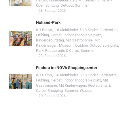
Herbst
,
Kindergeburtstag
,
Mit Gastronomie
,
Mit
Übernachtung
,
Outdoor
,
Sommer
23. Februar 2026
Holland-Park
0-1 Babys
,
1-6 Kleinkinder
,
6-18 Kinder
,
Barrierefrei
,
Frühling
,
Herbst
,
Indoor
,
Indoorspielplatz
,
Kindergeburtstag
,
Mit Gastronomie
,
Mit
Kinderwagen
,
Museum
,
Outdoor
,
Outdoorspielplatz
,
Park
,
Restaurants & Cafés
,
Sommer
23. Februar 2026
Findora im NOVA Shoppingcenter
0-1 Babys
,
1-6 Kleinkinder
,
6-18 Kinder
,
Barrierefrei
,
Frühling
,
Herbst
,
Indoor
,
Indoorspielplatz
,
Mit
Gastronomie
,
Mit Kinderwagen
,
Restaurants &
Cafés
,
Shopping
,
Sommer
,
Wasser
20. Februar 2026