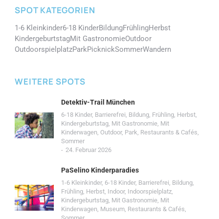
SPOT KATEGORIEN
1-6 Kleinkinder
6-18 Kinder
Bildung
Frühling
Herbst
Kindergeburtstag
Mit Gastronomie
Outdoor
Outdoorspielplatz
Park
Picknick
Sommer
Wandern
WEITERE SPOTS
Detektiv-Trail München
6-18 Kinder
,
Barrierefrei
,
Bildung
,
Frühling
,
Herbst
,
Kindergeburtstag
,
Mit Gastronomie
,
Mit
Kinderwagen
,
Outdoor
,
Park
,
Restaurants & Cafés
,
Sommer
24. Februar 2026
PaSelino Kinderparadies
1-6 Kleinkinder
,
6-18 Kinder
,
Barrierefrei
,
Bildung
,
Frühling
,
Herbst
,
Indoor
,
Indoorspielplatz
,
Kindergeburtstag
,
Mit Gastronomie
,
Mit
Kinderwagen
,
Museum
,
Restaurants & Cafés
,
Sommer