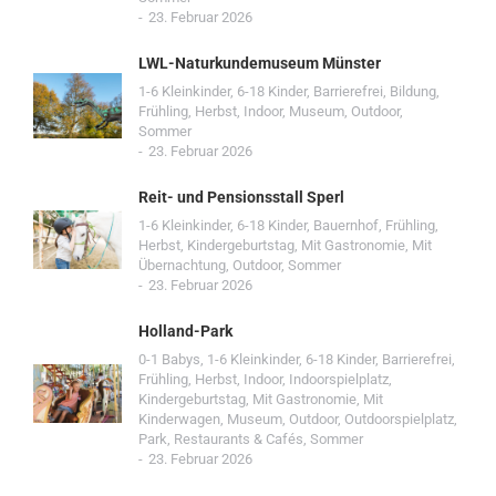
23. Februar 2026
LWL-Naturkundemuseum Münster
1-6 Kleinkinder
,
6-18 Kinder
,
Barrierefrei
,
Bildung
,
Frühling
,
Herbst
,
Indoor
,
Museum
,
Outdoor
,
Sommer
23. Februar 2026
Reit- und Pensionsstall Sperl
1-6 Kleinkinder
,
6-18 Kinder
,
Bauernhof
,
Frühling
,
Herbst
,
Kindergeburtstag
,
Mit Gastronomie
,
Mit
Übernachtung
,
Outdoor
,
Sommer
23. Februar 2026
Holland-Park
0-1 Babys
,
1-6 Kleinkinder
,
6-18 Kinder
,
Barrierefrei
,
Frühling
,
Herbst
,
Indoor
,
Indoorspielplatz
,
Kindergeburtstag
,
Mit Gastronomie
,
Mit
Kinderwagen
,
Museum
,
Outdoor
,
Outdoorspielplatz
,
Park
,
Restaurants & Cafés
,
Sommer
23. Februar 2026