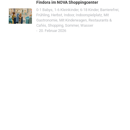
Findora im NOVA Shoppingcenter
0-1 Babys
,
1-6 Kleinkinder
,
6-18 Kinder
,
Barrierefrei
,
Frühling
,
Herbst
,
Indoor
,
Indoorspielplatz
,
Mit
Gastronomie
,
Mit Kinderwagen
,
Restaurants &
Cafés
,
Shopping
,
Sommer
,
Wasser
20. Februar 2026
Jetzt Spot einreichen!
Werde Teil der Wohin mit Kind Community und