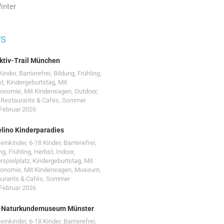
inter
TS
ktiv-Trail München
Kinder
,
Barrierefrei
,
Bildung
,
Frühling
,
st
,
Kindergeburtstag
,
Mit
ronomie
,
Mit Kinderwagen
,
Outdoor
,
,
Restaurants & Cafés
,
Sommer
 Februar 2026
lino Kinderparadies
leinkinder
,
6-18 Kinder
,
Barrierefrei
,
ng
,
Frühling
,
Herbst
,
Indoor
,
rspielplatz
,
Kindergeburtstag
,
Mit
ronomie
,
Mit Kinderwagen
,
Museum
,
urants & Cafés
,
Sommer
 Februar 2026
-Naturkundemuseum Münster
leinkinder
,
6-18 Kinder
,
Barrierefrei
,