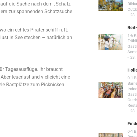
h auf die Suche nach dem „Schatz
Bildu
Outd
ern zur spannenden Schatzsuche
23.
Reit
o ein echtes Piratenschiff ruft:
1-6 K
lust in See stechen – natürlich an
Frühl
Gast
Som
23.
für Tagesausflüge. Ihr braucht
Holl
Abenteuerlust und vielleicht eine
0-1 
Barri
iele Rastplätze zum Picknicken
Indoo
Gast
Outd
Resta
23.
Find
0-1 
Barri