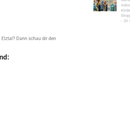
Indoo
Kind
Shop
20.
m Elztal? Dann schau dir den
nd:
Jetzt Spo
Werde Teil de
Community un