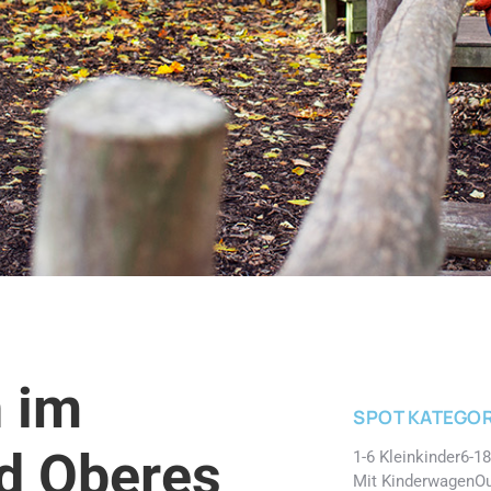
 im
SPOT KATEGOR
d Oberes
1-6 Kleinkinder
6-18
Mit Kinderwagen
O