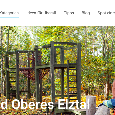
Kategorien
Ideen für Überall
Tipps
Blog
Spot einr
d Oberes Elztal