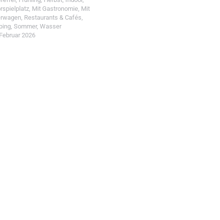
rspielplatz
,
Mit Gastronomie
,
Mit
erwagen
,
Restaurants & Cafés
,
ping
,
Sommer
,
Wasser
 Februar 2026
t einreichen!
r Wohin mit Kind
d reiche einen Spot ein.