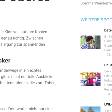
Sommer
Wandern
W
WEITERE SPO
Dete
ie Kids voll auf ihre Kosten
6-18 
 genau richtig. Zwischen
Herb
paziergang zur spannenden
Gast
Park
24.
cker
PaSe
nderwege in ein echtes
1-6 K
Bildu
ibt’s nicht nur tolle Ausblicke
Indoo
 Kletterstationen, die zum Toben,
Gast
Resta
23.
LWL
see. Dort wartet nicht nur eine
1-6 K