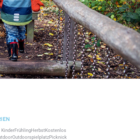
IEN
 Kinder
Frühling
Herbst
Kostenlos
utdoor
Outdoorspielplatz
Picknick