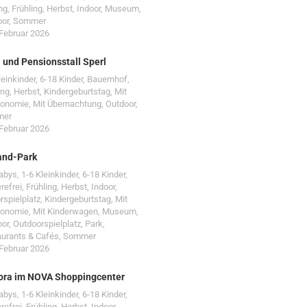
ng
,
Frühling
,
Herbst
,
Indoor
,
Museum
,
oor
,
Sommer
 Februar 2026
- und Pensionsstall Sperl
leinkinder
,
6-18 Kinder
,
Bauernhof
,
ing
,
Herbst
,
Kindergeburtstag
,
Mit
ronomie
,
Mit Übernachtung
,
Outdoor
,
mer
 Februar 2026
and-Park
Babys
,
1-6 Kleinkinder
,
6-18 Kinder
,
erefrei
,
Frühling
,
Herbst
,
Indoor
,
rspielplatz
,
Kindergeburtstag
,
Mit
ronomie
,
Mit Kinderwagen
,
Museum
,
oor
,
Outdoorspielplatz
,
Park
,
urants & Cafés
,
Sommer
 Februar 2026
ora im NOVA Shoppingcenter
Babys
,
1-6 Kleinkinder
,
6-18 Kinder
,
erefrei
,
Frühling
,
Herbst
,
Indoor
,