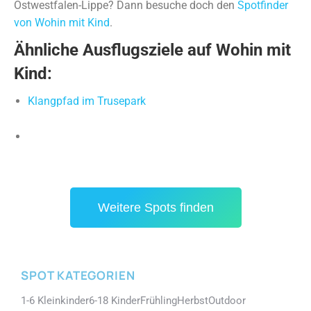
Ostwestfalen-Lippe? Dann besuche doch den
Spotfinder
von Wohin mit Kind
.
Ähnliche Ausflugsziele auf Wohin mit
Kind:
Klangpfad im Trusepark
K
eramik Malstudio Korschenbroich
Kinderland Ilmenau
Weitere Spots finden
SPOT KATEGORIEN
1-6 Kleinkinder
6-18 Kinder
Frühling
Herbst
Outdoor