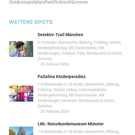
Outdoorspielplatz
Park
Picknick
Sommer
WEITERE SPOTS
Detektiv-Trail München
6-18 Kinder
,
Barrierefrei
,
Bildung
,
Frühling
,
Herbst
,
Kindergeburtstag
,
Mit Gastronomie
,
Mit
Kinderwagen
,
Outdoor
,
Park
,
Restaurants & Cafés
,
Sommer
24. Februar 2026
PaSelino Kinderparadies
1-6 Kleinkinder
,
6-18 Kinder
,
Barrierefrei
,
Bildung
,
Frühling
,
Herbst
,
Indoor
,
Indoorspielplatz
,
Kindergeburtstag
,
Mit Gastronomie
,
Mit
Kinderwagen
,
Museum
,
Restaurants & Cafés
,
Sommer
23. Februar 2026
LWL-Naturkundemuseum Münster
1-6 Kleinkinder
,
6-18 Kinder
,
Barrierefrei
,
Bildung
,