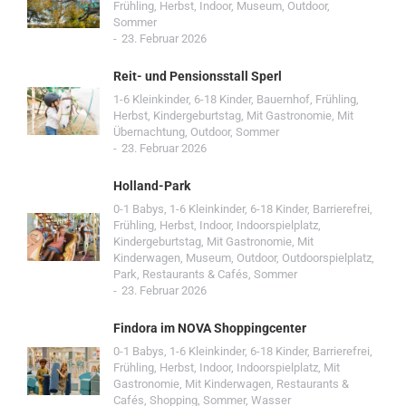
Frühling
,
Herbst
,
Indoor
,
Museum
,
Outdoor
,
Sommer
23. Februar 2026
Reit- und Pensionsstall Sperl
1-6 Kleinkinder
,
6-18 Kinder
,
Bauernhof
,
Frühling
,
Herbst
,
Kindergeburtstag
,
Mit Gastronomie
,
Mit
Übernachtung
,
Outdoor
,
Sommer
23. Februar 2026
Holland-Park
0-1 Babys
,
1-6 Kleinkinder
,
6-18 Kinder
,
Barrierefrei
,
Frühling
,
Herbst
,
Indoor
,
Indoorspielplatz
,
Kindergeburtstag
,
Mit Gastronomie
,
Mit
Kinderwagen
,
Museum
,
Outdoor
,
Outdoorspielplatz
,
Park
,
Restaurants & Cafés
,
Sommer
23. Februar 2026
Findora im NOVA Shoppingcenter
0-1 Babys
,
1-6 Kleinkinder
,
6-18 Kinder
,
Barrierefrei
,
Frühling
,
Herbst
,
Indoor
,
Indoorspielplatz
,
Mit
Gastronomie
,
Mit Kinderwagen
,
Restaurants &
Cafés
,
Shopping
,
Sommer
,
Wasser