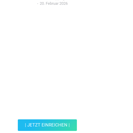
20. Februar 2026
Jetzt Spot einreichen!
Werde Teil der Wohin mit Kind Community und
reiche einen Spot ein.
| JETZT EINREICHEN |