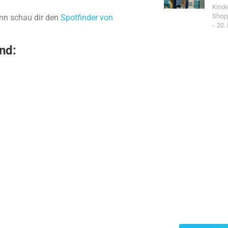
Kind
Shop
ann schau dir den
Spotfinder von
20.
nd:
Jetzt Spo
Werde Teil de
Community un