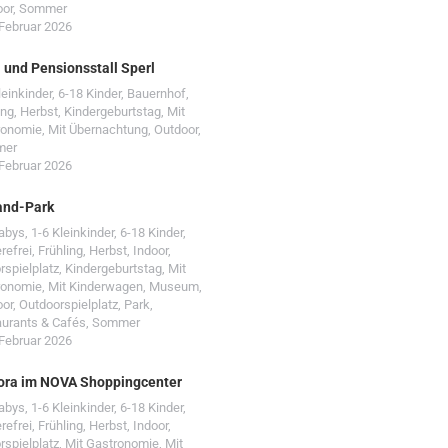
oor
,
Sommer
 Februar 2026
- und Pensionsstall Sperl
leinkinder
,
6-18 Kinder
,
Bauernhof
,
ing
,
Herbst
,
Kindergeburtstag
,
Mit
ronomie
,
Mit Übernachtung
,
Outdoor
,
mer
 Februar 2026
and-Park
Babys
,
1-6 Kleinkinder
,
6-18 Kinder
,
erefrei
,
Frühling
,
Herbst
,
Indoor
,
rspielplatz
,
Kindergeburtstag
,
Mit
ronomie
,
Mit Kinderwagen
,
Museum
,
oor
,
Outdoorspielplatz
,
Park
,
urants & Cafés
,
Sommer
 Februar 2026
ora im NOVA Shoppingcenter
Babys
,
1-6 Kleinkinder
,
6-18 Kinder
,
erefrei
,
Frühling
,
Herbst
,
Indoor
,
rspielplatz
,
Mit Gastronomie
,
Mit