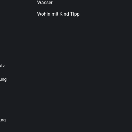
Wasser
d
Wohin mit Kind Tipp
atz
ung
tag