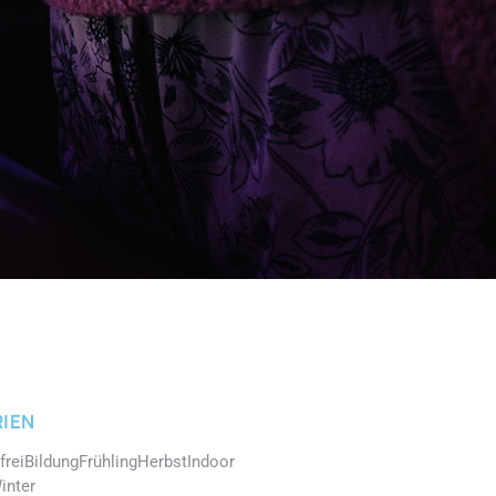
IEN
frei
Bildung
Frühling
Herbst
Indoor
inter