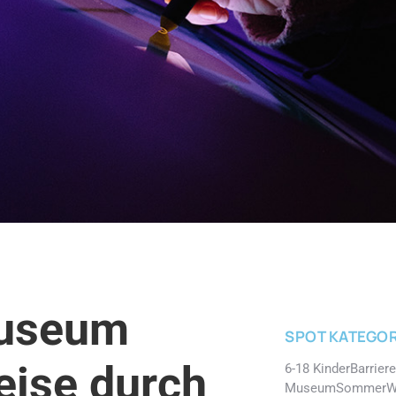
museum
SPOT KATEGOR
reise durch
6-18 Kinder
Barriere
Museum
Sommer
W