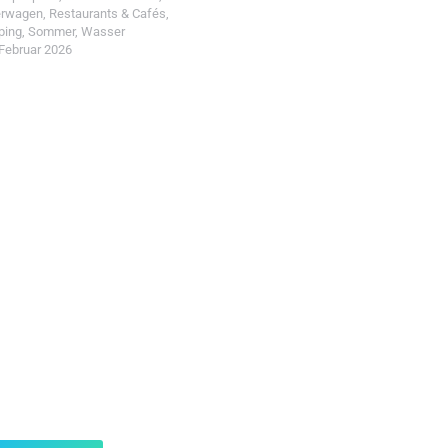
erwagen
,
Restaurants & Cafés
,
ping
,
Sommer
,
Wasser
 Februar 2026
t einreichen!
r Wohin mit Kind
d reiche einen Spot ein.