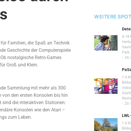
es
WEITERE SPO
Dete
6-18 
Herb
für Familien, die Spaß an Technik
Gast
nde Geschichte der Computerspiele
Park
. Ob nostalgische Retro-Games
24.
für Groß und Klein.
PaSe
1-6 K
Bildu
ende Sammlung mit mehr als 300
Indoo
Gast
e von den ersten Konsolen bis hin
Resta
 sind die interaktiven Stationen:
23.
endäre Konsolen wie den Atari –
LWL
ings zum Leben.
1-6 K
Bildu