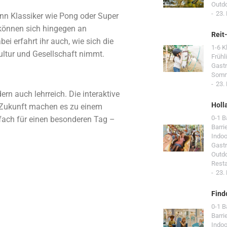
Outd
23.
enn Klassiker wie Pong oder Super
können sich hingegen an
Reit
i erfahrt ihr auch, wie sich die
1-6 K
Kultur und Gesellschaft nimmt.
Frühl
Gast
Som
23.
n auch lehrreich. Die interaktive
Holl
 Zukunft machen es zu einem
0-1 
infach für einen besonderen Tag –
Barri
Indoo
Gast
Outd
Resta
23.
Find
0-1 
Barri
Indoo