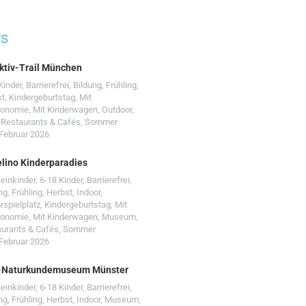
TS
ktiv-Trail München
Kinder
,
Barrierefrei
,
Bildung
,
Frühling
,
st
,
Kindergeburtstag
,
Mit
ronomie
,
Mit Kinderwagen
,
Outdoor
,
,
Restaurants & Cafés
,
Sommer
 Februar 2026
lino Kinderparadies
leinkinder
,
6-18 Kinder
,
Barrierefrei
,
ng
,
Frühling
,
Herbst
,
Indoor
,
rspielplatz
,
Kindergeburtstag
,
Mit
ronomie
,
Mit Kinderwagen
,
Museum
,
urants & Cafés
,
Sommer
 Februar 2026
-Naturkundemuseum Münster
leinkinder
,
6-18 Kinder
,
Barrierefrei
,
ng
,
Frühling
,
Herbst
,
Indoor
,
Museum
,