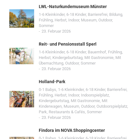
LWL-Naturkundemuseum Münster
1-6 Kleinkinder
,
6-18 Kinder
,
Barrierefrei
,
Bildung
,
Frühling
,
Herbst
,
Indoor
,
Museum
,
Outdoor
,
Sommer
23. Februar 2026
Reit- und Pensionsstall Sperl
1-6 Kleinkinder
,
6-18 Kinder
,
Bauernhof
,
Frühling
,
Herbst
,
Kindergeburtstag
,
Mit Gastronomie
,
Mit
Übernachtung
,
Outdoor
,
Sommer
23. Februar 2026
Holland-Park
0-1 Babys
,
1-6 Kleinkinder
,
6-18 Kinder
,
Barrierefrei
,
Frühling
,
Herbst
,
Indoor
,
Indoorspielplatz
,
Kindergeburtstag
,
Mit Gastronomie
,
Mit
Kinderwagen
,
Museum
,
Outdoor
,
Outdoorspielplatz
,
Park
,
Restaurants & Cafés
,
Sommer
23. Februar 2026
Findora im NOVA Shoppingcenter
0-1 Babys
,
1-6 Kleinkinder
,
6-18 Kinder
,
Barrierefrei
,