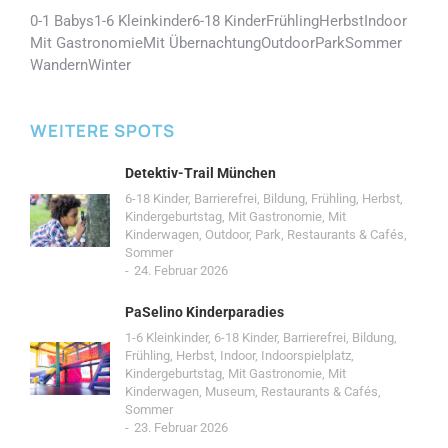
0-1 Babys
1-6 Kleinkinder
6-18 Kinder
Frühling
Herbst
Indoor
Mit Gastronomie
Mit Übernachtung
Outdoor
Park
Sommer
Wandern
Winter
WEITERE SPOTS
Detektiv-Trail München
6-18 Kinder
,
Barrierefrei
,
Bildung
,
Frühling
,
Herbst
,
Kindergeburtstag
,
Mit Gastronomie
,
Mit
Kinderwagen
,
Outdoor
,
Park
,
Restaurants & Cafés
,
Sommer
24. Februar 2026
PaSelino Kinderparadies
1-6 Kleinkinder
,
6-18 Kinder
,
Barrierefrei
,
Bildung
,
Frühling
,
Herbst
,
Indoor
,
Indoorspielplatz
,
Kindergeburtstag
,
Mit Gastronomie
,
Mit
Kinderwagen
,
Museum
,
Restaurants & Cafés
,
Sommer
23. Februar 2026