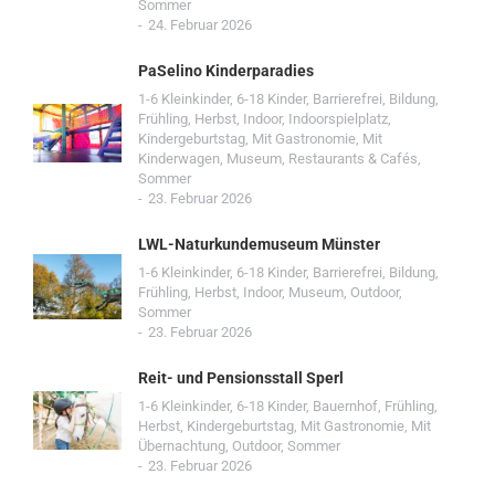
Sommer
24. Februar 2026
PaSelino Kinderparadies
1-6 Kleinkinder
,
6-18 Kinder
,
Barrierefrei
,
Bildung
,
Frühling
,
Herbst
,
Indoor
,
Indoorspielplatz
,
Kindergeburtstag
,
Mit Gastronomie
,
Mit
Kinderwagen
,
Museum
,
Restaurants & Cafés
,
Sommer
23. Februar 2026
LWL-Naturkundemuseum Münster
1-6 Kleinkinder
,
6-18 Kinder
,
Barrierefrei
,
Bildung
,
Frühling
,
Herbst
,
Indoor
,
Museum
,
Outdoor
,
Sommer
23. Februar 2026
Reit- und Pensionsstall Sperl
1-6 Kleinkinder
,
6-18 Kinder
,
Bauernhof
,
Frühling
,
Herbst
,
Kindergeburtstag
,
Mit Gastronomie
,
Mit
Übernachtung
,
Outdoor
,
Sommer
23. Februar 2026