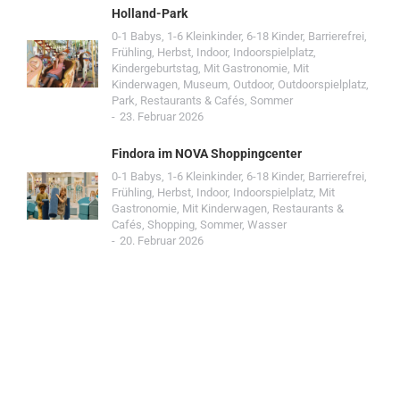
Holland-Park
0-1 Babys
,
1-6 Kleinkinder
,
6-18 Kinder
,
Barrierefrei
,
Frühling
,
Herbst
,
Indoor
,
Indoorspielplatz
,
Kindergeburtstag
,
Mit Gastronomie
,
Mit
Kinderwagen
,
Museum
,
Outdoor
,
Outdoorspielplatz
,
Park
,
Restaurants & Cafés
,
Sommer
23. Februar 2026
Findora im NOVA Shoppingcenter
0-1 Babys
,
1-6 Kleinkinder
,
6-18 Kinder
,
Barrierefrei
,
Frühling
,
Herbst
,
Indoor
,
Indoorspielplatz
,
Mit
Gastronomie
,
Mit Kinderwagen
,
Restaurants &
Cafés
,
Shopping
,
Sommer
,
Wasser
20. Februar 2026