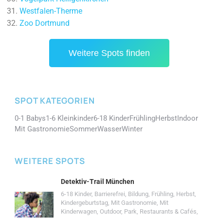
Westfalen-Therme
Zoo Dortmund
Weitere Spots finden
SPOT KATEGORIEN
0-1 Babys
1-6 Kleinkinder
6-18 Kinder
Frühling
Herbst
Indoor
Mit Gastronomie
Sommer
Wasser
Winter
WEITERE SPOTS
Detektiv-Trail München
6-18 Kinder
,
Barrierefrei
,
Bildung
,
Frühling
,
Herbst
,
Kindergeburtstag
,
Mit Gastronomie
,
Mit
Kinderwagen
,
Outdoor
,
Park
,
Restaurants & Cafés
,