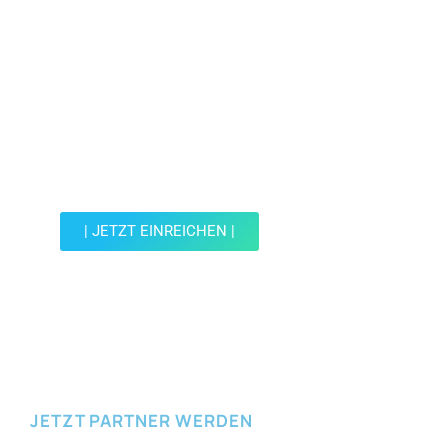
Jetzt Spot einreichen!
Werde Teil der Wohin mit Kind Community und
reiche einen Spot ein.
| JETZT EINREICHEN |
JETZT EINREICHEN
JETZT PARTNER WERDEN