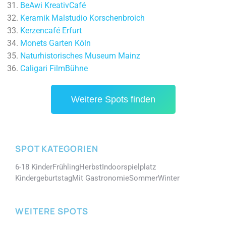
BeAwi KreativCafé
Keramik Malstudio Korschenbroich
Kerzencafé Erfurt
Monets Garten Köln
Naturhistorisches Museum Mainz
Caligari FilmBühne
Weitere Spots finden
SPOT KATEGORIEN
6-18 Kinder
Frühling
Herbst
Indoorspielplatz
Kindergeburtstag
Mit Gastronomie
Sommer
Winter
WEITERE SPOTS