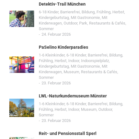
Detektiv-Trail München
6-18 Kinder
,
Barrierefrei
,
Bildung
,
Frühling
,
Herbst
,
Kindergeburtstag
,
Mit Gastronomie
,
Mit
Kinderwagen
,
Outdoor
,
Park
,
Restaurants & Cafés
,
Sommer
24. Februar 2026
PaSelino Kinderparadies
1-6 Kleinkinder
,
6-18 Kinder
,
Barrierefrei
,
Bildung
,
Frühling
,
Herbst
,
Indoor
,
Indoorspielplatz
,
Kindergeburtstag
,
Mit Gastronomie
,
Mit
Kinderwagen
,
Museum
,
Restaurants & Cafés
,
Sommer
23. Februar 2026
LWL-Naturkundemuseum Münster
1-6 Kleinkinder
,
6-18 Kinder
,
Barrierefrei
,
Bildung
,
Frühling
,
Herbst
,
Indoor
,
Museum
,
Outdoor
,
Sommer
23. Februar 2026
Reit- und Pensionsstall Sperl