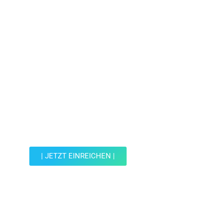
Jetzt Spot einreichen!
Werde Teil der Wohin mit Kind Community und
reiche einen Spot ein.
| JETZT EINREICHEN |
JETZT EINREICHEN