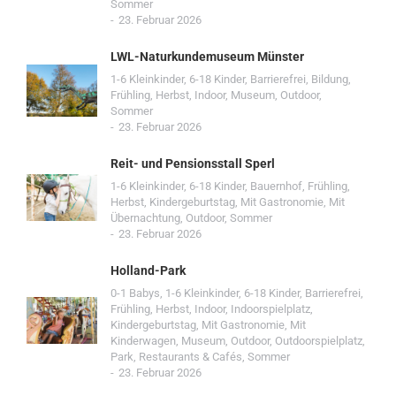
Sommer
23. Februar 2026
LWL-Naturkundemuseum Münster
1-6 Kleinkinder
,
6-18 Kinder
,
Barrierefrei
,
Bildung
,
Frühling
,
Herbst
,
Indoor
,
Museum
,
Outdoor
,
Sommer
23. Februar 2026
Reit- und Pensionsstall Sperl
1-6 Kleinkinder
,
6-18 Kinder
,
Bauernhof
,
Frühling
,
Herbst
,
Kindergeburtstag
,
Mit Gastronomie
,
Mit
Übernachtung
,
Outdoor
,
Sommer
23. Februar 2026
Holland-Park
0-1 Babys
,
1-6 Kleinkinder
,
6-18 Kinder
,
Barrierefrei
,
Frühling
,
Herbst
,
Indoor
,
Indoorspielplatz
,
Kindergeburtstag
,
Mit Gastronomie
,
Mit
Kinderwagen
,
Museum
,
Outdoor
,
Outdoorspielplatz
,
Park
,
Restaurants & Cafés
,
Sommer
23. Februar 2026