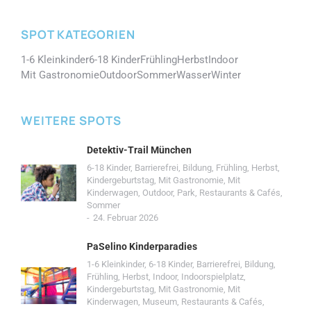
SPOT KATEGORIEN
1-6 Kleinkinder
6-18 Kinder
Frühling
Herbst
Indoor
Mit Gastronomie
Outdoor
Sommer
Wasser
Winter
WEITERE SPOTS
Detektiv-Trail München
6-18 Kinder
,
Barrierefrei
,
Bildung
,
Frühling
,
Herbst
,
Kindergeburtstag
,
Mit Gastronomie
,
Mit
Kinderwagen
,
Outdoor
,
Park
,
Restaurants & Cafés
,
Sommer
24. Februar 2026
PaSelino Kinderparadies
1-6 Kleinkinder
,
6-18 Kinder
,
Barrierefrei
,
Bildung
,
Frühling
,
Herbst
,
Indoor
,
Indoorspielplatz
,
Kindergeburtstag
,
Mit Gastronomie
,
Mit
Kinderwagen
,
Museum
,
Restaurants & Cafés
,