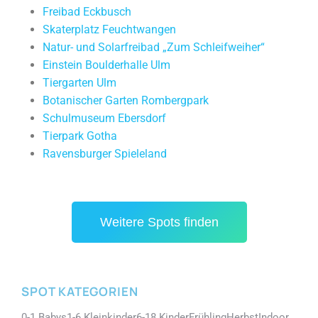
Freibad Eckbusch
Skaterplatz Feuchtwangen
Natur- und Solarfreibad „Zum Schleifweiher“
Einstein Boulderhalle Ulm
Tiergarten Ulm
Botanischer Garten Rombergpark
Schulmuseum Ebersdorf
Tierpark Gotha
Ravensburger Spieleland
Weitere Spots finden
SPOT KATEGORIEN
0-1 Babys
1-6 Kleinkinder
6-18 Kinder
Frühling
Herbst
Indoor