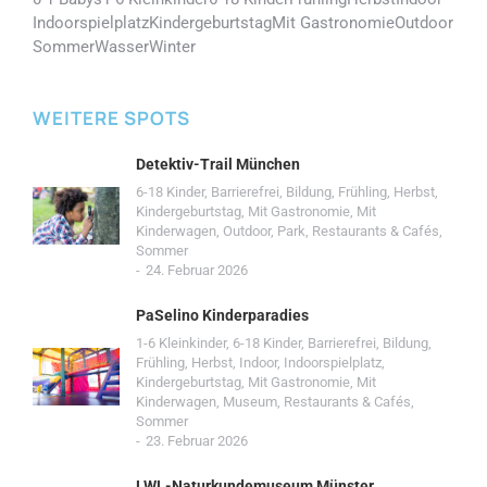
Indoorspielplatz
Kindergeburtstag
Mit Gastronomie
Outdoor
Sommer
Wasser
Winter
WEITERE SPOTS
Detektiv-Trail München
6-18 Kinder
,
Barrierefrei
,
Bildung
,
Frühling
,
Herbst
,
Kindergeburtstag
,
Mit Gastronomie
,
Mit
Kinderwagen
,
Outdoor
,
Park
,
Restaurants & Cafés
,
Sommer
24. Februar 2026
PaSelino Kinderparadies
1-6 Kleinkinder
,
6-18 Kinder
,
Barrierefrei
,
Bildung
,
Frühling
,
Herbst
,
Indoor
,
Indoorspielplatz
,
Kindergeburtstag
,
Mit Gastronomie
,
Mit
Kinderwagen
,
Museum
,
Restaurants & Cafés
,
Sommer
23. Februar 2026
LWL-Naturkundemuseum Münster