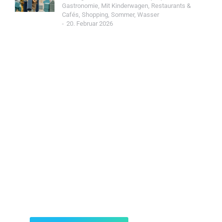
Gastronomie
,
Mit Kinderwagen
,
Restaurants &
Cafés
,
Shopping
,
Sommer
,
Wasser
20. Februar 2026
Jetzt Spot einreichen!
Werde Teil der Wohin mit Kind Community und
reiche einen Spot ein.