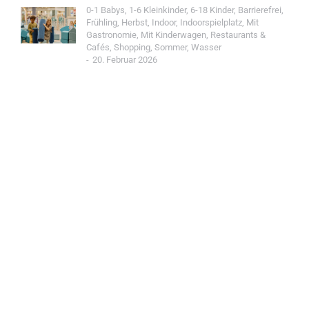
0-1 Babys
,
1-6 Kleinkinder
,
6-18 Kinder
,
Barrierefrei
,
Frühling
,
Herbst
,
Indoor
,
Indoorspielplatz
,
Mit
Gastronomie
,
Mit Kinderwagen
,
Restaurants &
Cafés
,
Shopping
,
Sommer
,
Wasser
20. Februar 2026
Jetzt Spot einreichen!
Werde Teil der Wohin mit Kind Community und
reiche einen Spot ein.