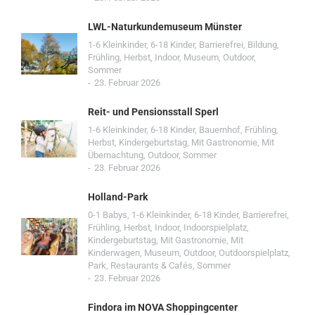
LWL-Naturkundemuseum Münster
1-6 Kleinkinder
,
6-18 Kinder
,
Barrierefrei
,
Bildung
,
Frühling
,
Herbst
,
Indoor
,
Museum
,
Outdoor
,
Sommer
23. Februar 2026
Reit- und Pensionsstall Sperl
1-6 Kleinkinder
,
6-18 Kinder
,
Bauernhof
,
Frühling
,
Herbst
,
Kindergeburtstag
,
Mit Gastronomie
,
Mit
Übernachtung
,
Outdoor
,
Sommer
23. Februar 2026
Holland-Park
0-1 Babys
,
1-6 Kleinkinder
,
6-18 Kinder
,
Barrierefrei
,
Frühling
,
Herbst
,
Indoor
,
Indoorspielplatz
,
Kindergeburtstag
,
Mit Gastronomie
,
Mit
Kinderwagen
,
Museum
,
Outdoor
,
Outdoorspielplatz
,
Park
,
Restaurants & Cafés
,
Sommer
23. Februar 2026
Findora im NOVA Shoppingcenter