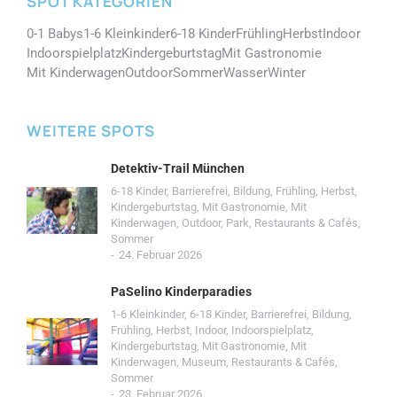
SPOT KATEGORIEN
0-1 Babys
1-6 Kleinkinder
6-18 Kinder
Frühling
Herbst
Indoor
Indoorspielplatz
Kindergeburtstag
Mit Gastronomie
Mit Kinderwagen
Outdoor
Sommer
Wasser
Winter
WEITERE SPOTS
Detektiv-Trail München
6-18 Kinder
,
Barrierefrei
,
Bildung
,
Frühling
,
Herbst
,
Kindergeburtstag
,
Mit Gastronomie
,
Mit
Kinderwagen
,
Outdoor
,
Park
,
Restaurants & Cafés
,
Sommer
24. Februar 2026
PaSelino Kinderparadies
1-6 Kleinkinder
,
6-18 Kinder
,
Barrierefrei
,
Bildung
,
Frühling
,
Herbst
,
Indoor
,
Indoorspielplatz
,
Kindergeburtstag
,
Mit Gastronomie
,
Mit
Kinderwagen
,
Museum
,
Restaurants & Cafés
,
Sommer
23. Februar 2026