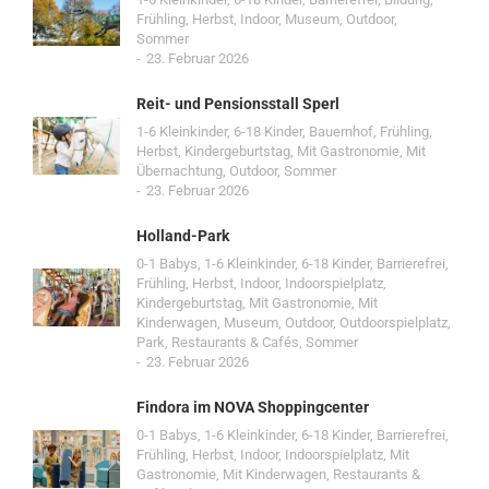
Frühling
,
Herbst
,
Indoor
,
Museum
,
Outdoor
,
Sommer
23. Februar 2026
Reit- und Pensionsstall Sperl
1-6 Kleinkinder
,
6-18 Kinder
,
Bauernhof
,
Frühling
,
Herbst
,
Kindergeburtstag
,
Mit Gastronomie
,
Mit
Übernachtung
,
Outdoor
,
Sommer
23. Februar 2026
Holland-Park
0-1 Babys
,
1-6 Kleinkinder
,
6-18 Kinder
,
Barrierefrei
,
Frühling
,
Herbst
,
Indoor
,
Indoorspielplatz
,
Kindergeburtstag
,
Mit Gastronomie
,
Mit
Kinderwagen
,
Museum
,
Outdoor
,
Outdoorspielplatz
,
Park
,
Restaurants & Cafés
,
Sommer
23. Februar 2026
Findora im NOVA Shoppingcenter
0-1 Babys
,
1-6 Kleinkinder
,
6-18 Kinder
,
Barrierefrei
,
Frühling
,
Herbst
,
Indoor
,
Indoorspielplatz
,
Mit
Gastronomie
,
Mit Kinderwagen
,
Restaurants &