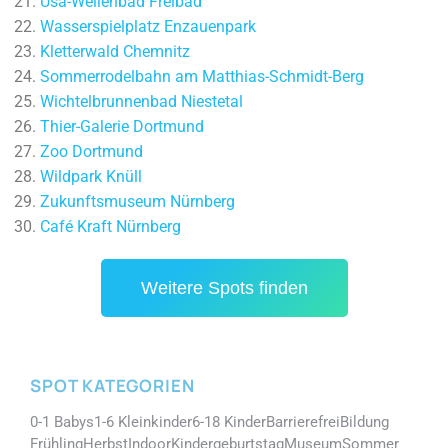
Usa-Wellenbad Freibad
Wasserspielplatz Enzauenpark
Kletterwald Chemnitz
Sommerrodelbahn am Matthias-Schmidt-Berg
Wichtelbrunnenbad Niestetal
Thier-Galerie Dortmund
Zoo Dortmund
Wildpark Knüll
Zukunftsmuseum Nürnberg
Café Kraft Nürnberg
Weitere Spots finden
SPOT KATEGORIEN
0-1 Babys
1-6 Kleinkinder
6-18 Kinder
Barrierefrei
Bildung
Frühling
Herbst
Indoor
Kindergeburtstag
Museum
Sommer