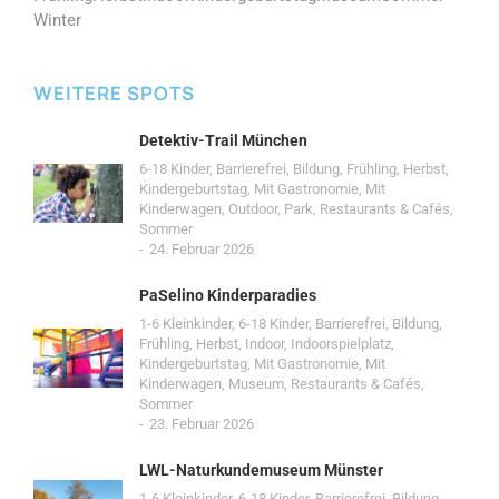
Winter
WEITERE SPOTS
Detektiv-Trail München
6-18 Kinder
,
Barrierefrei
,
Bildung
,
Frühling
,
Herbst
,
Kindergeburtstag
,
Mit Gastronomie
,
Mit
Kinderwagen
,
Outdoor
,
Park
,
Restaurants & Cafés
,
Sommer
24. Februar 2026
PaSelino Kinderparadies
1-6 Kleinkinder
,
6-18 Kinder
,
Barrierefrei
,
Bildung
,
Frühling
,
Herbst
,
Indoor
,
Indoorspielplatz
,
Kindergeburtstag
,
Mit Gastronomie
,
Mit
Kinderwagen
,
Museum
,
Restaurants & Cafés
,
Sommer
23. Februar 2026
LWL-Naturkundemuseum Münster
1-6 Kleinkinder
,
6-18 Kinder
,
Barrierefrei
,
Bildung
,