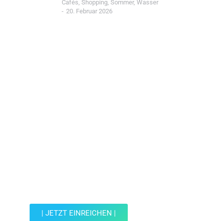
Cafés
,
Shopping
,
Sommer
,
Wasser
20. Februar 2026
Jetzt Spot einreichen!
Werde Teil der Wohin mit Kind Community und
reiche einen Spot ein.
| JETZT EINREICHEN |