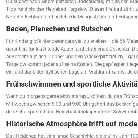
Du suchst nach einem perfekten Badeausflug mit deinen Kids
Tipp für dich: das Heidebad Torgelow! Dieses Freibad zählt 
Norddeutschland und bietet jede Menge Action und Entspann
Baden, Planschen und Rutschen
Für Kinder gibt’s hier besonders viel zu erleben – die 55 Met
garantiert für leuchtende Augen und strahlende Gesichter. D
außerdem auf den Blubber und den Wasserpilz freuen. Egal o
Torgelow kommt jeder auf seine Kosten. Die gepflegten Li
ein, und dank der idyllischen Lage am Waldrand kannst du di
Frühschwimmen und sportliche Aktivitä
Wenn du morgens gerne aktiv startest, solltest du das Früh
Mittwochs zwischen 8:00 und 9:00 Uhr gehört das Becken gan
den Schulsport ist das Heidebad dank genormter Schwimmba
Historische Atmosphäre trifft auf mod
Das Heidebad hat eine lange Geschichte, die bis ins Jahr 190