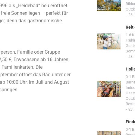
Bildu
996 als „Heidebad“ neu eröffnet.
Outd
freie Sonnenliegen – perfekt für
23.
ger, denn das gastronomische
Reit
1-6 K
Frühl
Gast
Som
elperson, Familie oder Gruppe
23.
 2,50 €, Erwachsene ab 16 Jahren
e Familienkarten. Die
Holl
eptember öffnet das Bad unter der
0-1 
b 10:00 Uhr. Im Juli und August
Barri
Indoo
springen.
Gast
Outd
Resta
23.
Find
0-1 
Barri