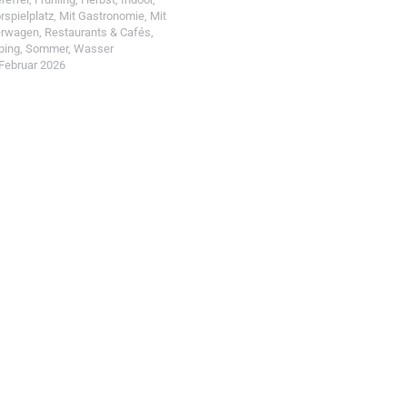
rspielplatz
,
Mit Gastronomie
,
Mit
erwagen
,
Restaurants & Cafés
,
ping
,
Sommer
,
Wasser
 Februar 2026
t einreichen!
r Wohin mit Kind
d reiche einen Spot ein.