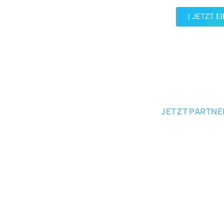
| JETZT E
JETZT EINRE
JETZT PARTN