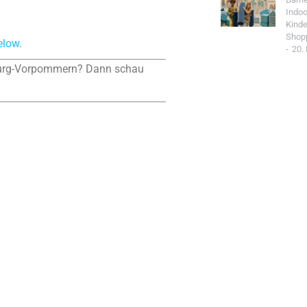
Indoo
Kind
Shop
elow
.
20.
enburg-Vorpommern? Dann schau
.
Jetzt Spo
Werde Teil de
Community un