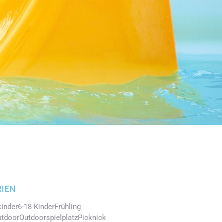
IEN
kinder
6-18 Kinder
Frühling
utdoor
Outdoorspielplatz
Picknick