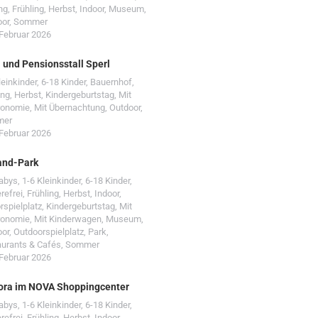
ng
,
Frühling
,
Herbst
,
Indoor
,
Museum
,
oor
,
Sommer
 Februar 2026
- und Pensionsstall Sperl
leinkinder
,
6-18 Kinder
,
Bauernhof
,
ing
,
Herbst
,
Kindergeburtstag
,
Mit
ronomie
,
Mit Übernachtung
,
Outdoor
,
mer
 Februar 2026
and-Park
Babys
,
1-6 Kleinkinder
,
6-18 Kinder
,
erefrei
,
Frühling
,
Herbst
,
Indoor
,
rspielplatz
,
Kindergeburtstag
,
Mit
ronomie
,
Mit Kinderwagen
,
Museum
,
oor
,
Outdoorspielplatz
,
Park
,
urants & Cafés
,
Sommer
 Februar 2026
ora im NOVA Shoppingcenter
Babys
,
1-6 Kleinkinder
,
6-18 Kinder
,
erefrei
,
Frühling
,
Herbst
,
Indoor
,