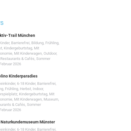
TS
ktiv-Trail München
Kinder
,
Barrierefrei
,
Bildung
,
Frühling
,
st
,
Kindergeburtstag
,
Mit
ronomie
,
Mit Kinderwagen
,
Outdoor
,
,
Restaurants & Cafés
,
Sommer
 Februar 2026
lino Kinderparadies
leinkinder
,
6-18 Kinder
,
Barrierefrei
,
ng
,
Frühling
,
Herbst
,
Indoor
,
rspielplatz
,
Kindergeburtstag
,
Mit
ronomie
,
Mit Kinderwagen
,
Museum
,
urants & Cafés
,
Sommer
 Februar 2026
-Naturkundemuseum Münster
leinkinder
,
6-18 Kinder
,
Barrierefrei
,