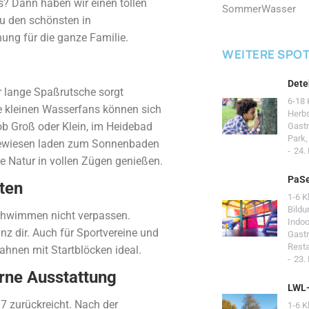
? Dann haben wir einen tollen
Sommer
Wasser
zu den schönsten in
ung für die ganze Familie.
WEITERE SPO
Dete
er lange Spaßrutsche sorgt
6-18 
ie kleinen Wasserfans können sich
Herb
b Groß oder Klein, im Heidebad
Gast
Park
egewiesen laden zum Sonnenbaden
24.
e Natur in vollen Zügen genießen.
PaSe
ten
1-6 K
Bildu
schwimmen nicht verpassen.
Indoo
z dir. Auch für Sportvereine und
Gast
Resta
hnen mit Startblöcken ideal.
23.
erne Ausstattung
LWL
7 zurückreicht. Nach der
1-6 K