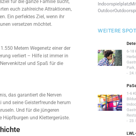
iel für die ganze Familie sucht,
Indoorspielplatz
Mi
arten euch zahlreiche Attraktionen,
Outdoor
Outdoorspi
en. Ein perfektes Ziel, wenn ihr
taunen versetzen möchtet.
WEITERE SPO
Dete
n 1.550 Metern Wegenetz einer der
6-18 
rung verliert – Hilfe ist immer in
Herb
Gast
 Nervenkitzel und Spaß für die
Park
24.
PaSe
1-6 K
nis, das garantiert die Nerven
Bildu
ki und seine Geisterfreunde herum
Indoo
gruseln. Und für die jüngeren
Gast
Resta
e Hüpfburgen und Klettergerüste.
23.
hichte
LWL