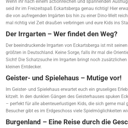
Wenn ihr nach einem actionreichen und spannenden Ausflugsz
seid ihr im Freizeitspaß Eckartsberga genau richtig! Hier erw
die von aufregenden Irrgärten bis hin zu einer Dino-Welt reich
mal richtig viel Zeit draußen verbringen und eure Kids ins S
Der Irrgarten – Wer findet den Weg?
Der beeindruckende Irrgarten von Eckartsberga ist mit seine
größten in Deutschland. Keine Sorge, falls ihr mal die Orientie
Sicht! Die Schatzsuche im Irrgarten bringt noch zusätzlichen
kleinen Entdecker.
Geister- und Spielehaus – Mutige vor!
Im Geister- und Spielehaus erwartet euch ein gruseliges Erleb
kitzelt. In den dunklen Gängen des Geisterhauses spuken Ec
– perfekt für alle abenteuerlustigen Kids, die sich gerne mal 
Besucher gibt es im Erdgeschoss viele Spielmöglichkeiten wi
Burgenland – Eine Reise durch die Gesc