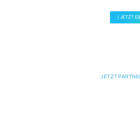
Community un
| JETZT E
JETZT EINRE
JETZT PARTN