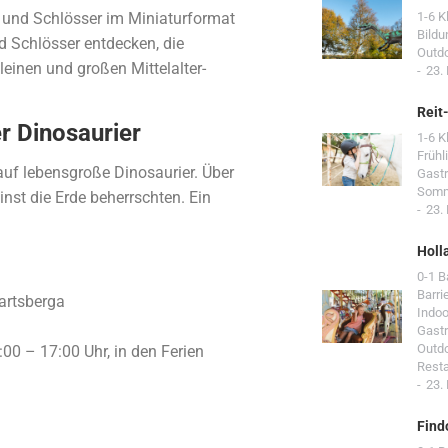
n und Schlösser im Miniaturformat
1-6 K
Bildu
d Schlösser entdecken, die
Outd
leinen und großen Mittelalter-
23.
Reit
r Dinosaurier
1-6 K
Frühl
 auf lebensgroße Dinosaurier. Über
Gast
Som
inst die Erde beherrschten. Ein
23.
Holl
0-1 
Barri
artsberga
Indoo
Gast
Outd
00 – 17:00 Uhr, in den Ferien
Resta
23.
Find