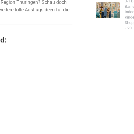
0-1 
der Region Thüringen? Schau doch
Barri
itere tolle Ausflugsideen für die
Indoo
Kind
Shop
20.
nd:
Jetzt Spo
Werde Teil de