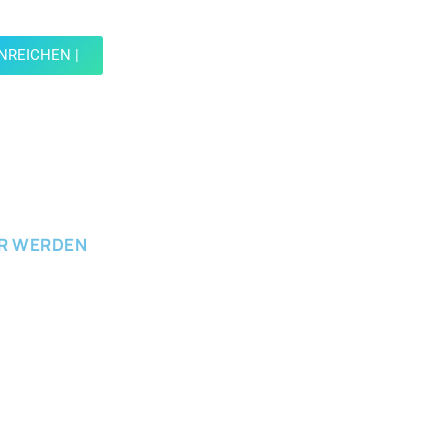
d reiche einen Spot ein.
INREICHEN |
ICHEN
ER WERDEN