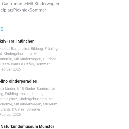
t Gastronomie
Mit Kinderwagen
elplatz
Picknick
Sommer
TS
ktiv-Trail München
Kinder
,
Barrierefrei
,
Bildung
,
Frühling
,
st
,
Kindergeburtstag
,
Mit
ronomie
,
Mit Kinderwagen
,
Outdoor
,
,
Restaurants & Cafés
,
Sommer
 Februar 2026
lino Kinderparadies
leinkinder
,
6-18 Kinder
,
Barrierefrei
,
ng
,
Frühling
,
Herbst
,
Indoor
,
rspielplatz
,
Kindergeburtstag
,
Mit
ronomie
,
Mit Kinderwagen
,
Museum
,
urants & Cafés
,
Sommer
 Februar 2026
-Naturkundemuseum Münster