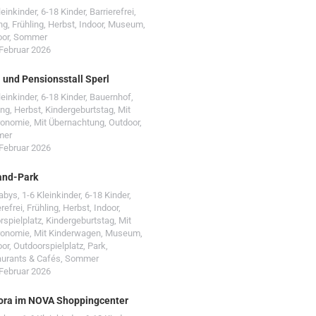
leinkinder
,
6-18 Kinder
,
Barrierefrei
,
ng
,
Frühling
,
Herbst
,
Indoor
,
Museum
,
oor
,
Sommer
 Februar 2026
- und Pensionsstall Sperl
leinkinder
,
6-18 Kinder
,
Bauernhof
,
ing
,
Herbst
,
Kindergeburtstag
,
Mit
ronomie
,
Mit Übernachtung
,
Outdoor
,
mer
 Februar 2026
and-Park
Babys
,
1-6 Kleinkinder
,
6-18 Kinder
,
erefrei
,
Frühling
,
Herbst
,
Indoor
,
rspielplatz
,
Kindergeburtstag
,
Mit
ronomie
,
Mit Kinderwagen
,
Museum
,
oor
,
Outdoorspielplatz
,
Park
,
urants & Cafés
,
Sommer
 Februar 2026
ora im NOVA Shoppingcenter