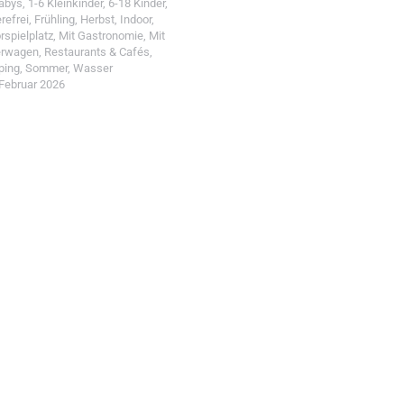
Babys
,
1-6 Kleinkinder
,
6-18 Kinder
,
erefrei
,
Frühling
,
Herbst
,
Indoor
,
rspielplatz
,
Mit Gastronomie
,
Mit
erwagen
,
Restaurants & Cafés
,
ping
,
Sommer
,
Wasser
 Februar 2026
t einreichen!
r Wohin mit Kind