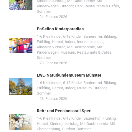
Kindergeburtstag
,
Mit Gastronomie
,
Mit
Kinderwagen
,
Outdoor
,
Park
,
Restaurants & Cafés
,
Sommer
24. Februar 2026
PaSelino Kinderparadies
1-6 Kleinkinder
,
6-18 Kinder
,
Barrierefrei
,
Bildung
,
Frühling
,
Herbst
,
Indoor
,
Indoorspielplatz
,
Kindergeburtstag
,
Mit Gastronomie
,
Mit
Kinderwagen
,
Museum
,
Restaurants & Cafés
,
Sommer
23. Februar 2026
LWL-Naturkundemuseum Münster
1-6 Kleinkinder
,
6-18 Kinder
,
Barrierefrei
,
Bildung
,
Frühling
,
Herbst
,
Indoor
,
Museum
,
Outdoor
,
Sommer
23. Februar 2026
Reit- und Pensionsstall Sperl
1-6 Kleinkinder
,
6-18 Kinder
,
Bauernhof
,
Frühling
,
Herbst
,
Kindergeburtstag
,
Mit Gastronomie
,
Mit
Übernachtung
,
Outdoor
,
Sommer