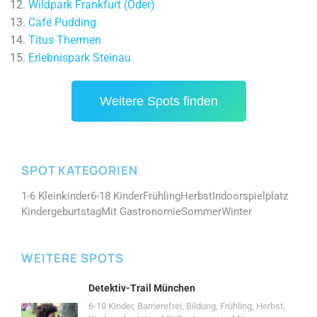
Wildpark Frankfurt (Oder)
Café Pudding
Titus Thermen
Erlebnispark Steinau
Weitere Spots finden
SPOT KATEGORIEN
1-6 Kleinkinder
6-18 Kinder
Frühling
Herbst
Indoorspielplatz
Kindergeburtstag
Mit Gastronomie
Sommer
Winter
WEITERE SPOTS
Detektiv-Trail München
6-18 Kinder
,
Barrierefrei
,
Bildung
,
Frühling
,
Herbst
,