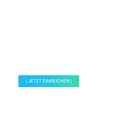
Jetzt Spot einreichen!
Werde Teil der Wohin mit Kind Community und
reiche einen Spot ein.
| JETZT EINREICHEN |
JETZT EINREICHEN