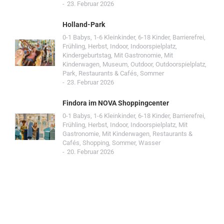
23. Februar 2026
Holland-Park
0-1 Babys
,
1-6 Kleinkinder
,
6-18 Kinder
,
Barrierefrei
,
Frühling
,
Herbst
,
Indoor
,
Indoorspielplatz
,
Kindergeburtstag
,
Mit Gastronomie
,
Mit
Kinderwagen
,
Museum
,
Outdoor
,
Outdoorspielplatz
,
Park
,
Restaurants & Cafés
,
Sommer
23. Februar 2026
Findora im NOVA Shoppingcenter
0-1 Babys
,
1-6 Kleinkinder
,
6-18 Kinder
,
Barrierefrei
,
Frühling
,
Herbst
,
Indoor
,
Indoorspielplatz
,
Mit
Gastronomie
,
Mit Kinderwagen
,
Restaurants &
Cafés
,
Shopping
,
Sommer
,
Wasser
20. Februar 2026