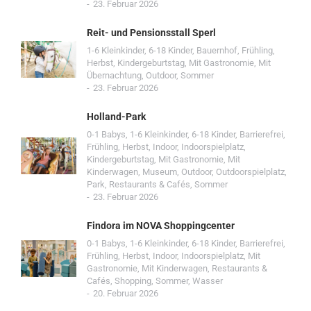
23. Februar 2026
Reit- und Pensionsstall Sperl
1-6 Kleinkinder
,
6-18 Kinder
,
Bauernhof
,
Frühling
,
Herbst
,
Kindergeburtstag
,
Mit Gastronomie
,
Mit
Übernachtung
,
Outdoor
,
Sommer
23. Februar 2026
Holland-Park
0-1 Babys
,
1-6 Kleinkinder
,
6-18 Kinder
,
Barrierefrei
,
Frühling
,
Herbst
,
Indoor
,
Indoorspielplatz
,
Kindergeburtstag
,
Mit Gastronomie
,
Mit
Kinderwagen
,
Museum
,
Outdoor
,
Outdoorspielplatz
,
Park
,
Restaurants & Cafés
,
Sommer
23. Februar 2026
Findora im NOVA Shoppingcenter
0-1 Babys
,
1-6 Kleinkinder
,
6-18 Kinder
,
Barrierefrei
,
Frühling
,
Herbst
,
Indoor
,
Indoorspielplatz
,
Mit
Gastronomie
,
Mit Kinderwagen
,
Restaurants &
Cafés
,
Shopping
,
Sommer
,
Wasser
20. Februar 2026