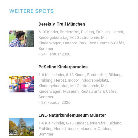
WEITERE SPOTS
Detektiv-Trail München
6-18 Kinder
,
Barrierefrei
,
Bildung
,
Frühling
,
Herbst
,
Kindergeburtstag
,
Mit Gastronomie
,
Mit
Kinderwagen
,
Outdoor
,
Park
,
Restaurants & Cafés
,
Sommer
24. Februar 2026
PaSelino Kinderparadies
1-6 Kleinkinder
,
6-18 Kinder
,
Barrierefrei
,
Bildung
,
Frühling
,
Herbst
,
Indoor
,
Indoorspielplatz
,
Kindergeburtstag
,
Mit Gastronomie
,
Mit
Kinderwagen
,
Museum
,
Restaurants & Cafés
,
Sommer
23. Februar 2026
LWL-Naturkundemuseum Münster
1-6 Kleinkinder
,
6-18 Kinder
,
Barrierefrei
,
Bildung
,
Frühling
,
Herbst
,
Indoor
,
Museum
,
Outdoor
,
Sommer