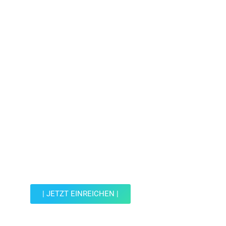
Jetzt Spot einreichen!
Werde Teil der Wohin mit Kind Community und
reiche einen Spot ein.
| JETZT EINREICHEN |