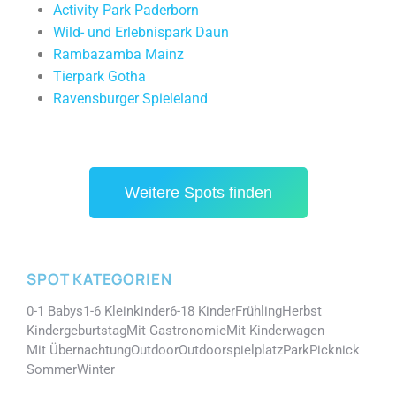
Activity Park Paderborn
Wild- und Erlebnispark Daun
Rambazamba Mainz
Tierpark Gotha
Ravensburger Spieleland
Weitere Spots finden
SPOT KATEGORIEN
0-1 Babys
1-6 Kleinkinder
6-18 Kinder
Frühling
Herbst
Kindergeburtstag
Mit Gastronomie
Mit Kinderwagen
Mit Übernachtung
Outdoor
Outdoorspielplatz
Park
Picknick
Sommer
Winter