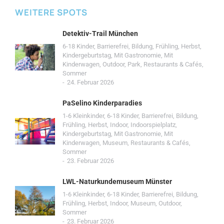
WEITERE SPOTS
Detektiv-Trail München
6-18 Kinder
,
Barrierefrei
,
Bildung
,
Frühling
,
Herbst
,
Kindergeburtstag
,
Mit Gastronomie
,
Mit
Kinderwagen
,
Outdoor
,
Park
,
Restaurants & Cafés
,
Sommer
24. Februar 2026
PaSelino Kinderparadies
1-6 Kleinkinder
,
6-18 Kinder
,
Barrierefrei
,
Bildung
,
Frühling
,
Herbst
,
Indoor
,
Indoorspielplatz
,
Kindergeburtstag
,
Mit Gastronomie
,
Mit
Kinderwagen
,
Museum
,
Restaurants & Cafés
,
Sommer
23. Februar 2026
LWL-Naturkundemuseum Münster
1-6 Kleinkinder
,
6-18 Kinder
,
Barrierefrei
,
Bildung
,
Frühling
,
Herbst
,
Indoor
,
Museum
,
Outdoor
,
Sommer
23. Februar 2026