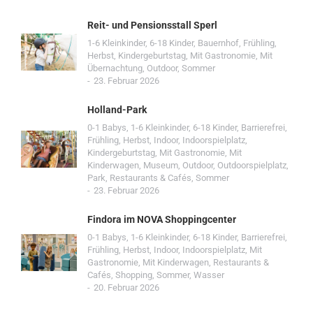
Reit- und Pensionsstall Sperl
1-6 Kleinkinder
,
6-18 Kinder
,
Bauernhof
,
Frühling
,
Herbst
,
Kindergeburtstag
,
Mit Gastronomie
,
Mit
Übernachtung
,
Outdoor
,
Sommer
23. Februar 2026
Holland-Park
0-1 Babys
,
1-6 Kleinkinder
,
6-18 Kinder
,
Barrierefrei
,
Frühling
,
Herbst
,
Indoor
,
Indoorspielplatz
,
Kindergeburtstag
,
Mit Gastronomie
,
Mit
Kinderwagen
,
Museum
,
Outdoor
,
Outdoorspielplatz
,
Park
,
Restaurants & Cafés
,
Sommer
23. Februar 2026
Findora im NOVA Shoppingcenter
0-1 Babys
,
1-6 Kleinkinder
,
6-18 Kinder
,
Barrierefrei
,
Frühling
,
Herbst
,
Indoor
,
Indoorspielplatz
,
Mit
Gastronomie
,
Mit Kinderwagen
,
Restaurants &
Cafés
,
Shopping
,
Sommer
,
Wasser
20. Februar 2026