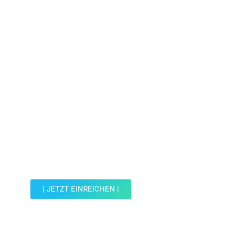
Jetzt Spot einreichen!
Werde Teil der Wohin mit Kind Community und
reiche einen Spot ein.
| JETZT EINREICHEN |