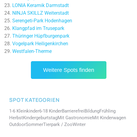
LONIA Keramik Darmstadt
NINJA SKILLZ Weiterstadt
Serengeti-Park Hodenhagen
Klangpfad im Trusepark
Thüringer Hüpfburgenpark
Vogelpark Heiligenkirchen
Westfalen-Therme
Weitere Spots finden
SPOT KATEGORIEN
1-6 Kleinkinder
6-18 Kinder
Barrierefrei
Bildung
Frühling
Herbst
Kindergeburtstag
Mit Gastronomie
Mit Kinderwagen
Outdoor
Sommer
Tierpark / Zoo
Winter