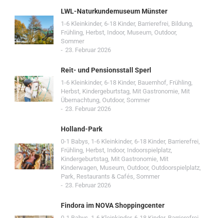
LWL-Naturkundemuseum Münster
1-6 Kleinkinder
,
6-18 Kinder
,
Barrierefrei
,
Bildung
,
Frühling
,
Herbst
,
Indoor
,
Museum
,
Outdoor
,
Sommer
23. Februar 2026
Reit- und Pensionsstall Sperl
1-6 Kleinkinder
,
6-18 Kinder
,
Bauernhof
,
Frühling
,
Herbst
,
Kindergeburtstag
,
Mit Gastronomie
,
Mit
Übernachtung
,
Outdoor
,
Sommer
23. Februar 2026
Holland-Park
0-1 Babys
,
1-6 Kleinkinder
,
6-18 Kinder
,
Barrierefrei
,
Frühling
,
Herbst
,
Indoor
,
Indoorspielplatz
,
Kindergeburtstag
,
Mit Gastronomie
,
Mit
Kinderwagen
,
Museum
,
Outdoor
,
Outdoorspielplatz
,
Park
,
Restaurants & Cafés
,
Sommer
23. Februar 2026
Findora im NOVA Shoppingcenter
0-1 Babys
,
1-6 Kleinkinder
,
6-18 Kinder
,
Barrierefrei
,