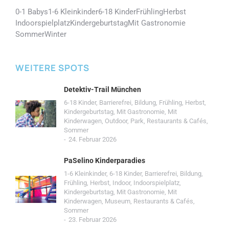
0-1 Babys
1-6 Kleinkinder
6-18 Kinder
Frühling
Herbst
Indoorspielplatz
Kindergeburtstag
Mit Gastronomie
Sommer
Winter
WEITERE SPOTS
Detektiv-Trail München
6-18 Kinder
,
Barrierefrei
,
Bildung
,
Frühling
,
Herbst
,
Kindergeburtstag
,
Mit Gastronomie
,
Mit
Kinderwagen
,
Outdoor
,
Park
,
Restaurants & Cafés
,
Sommer
24. Februar 2026
PaSelino Kinderparadies
1-6 Kleinkinder
,
6-18 Kinder
,
Barrierefrei
,
Bildung
,
Frühling
,
Herbst
,
Indoor
,
Indoorspielplatz
,
Kindergeburtstag
,
Mit Gastronomie
,
Mit
Kinderwagen
,
Museum
,
Restaurants & Cafés
,
Sommer
23. Februar 2026