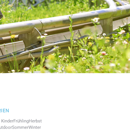
IEN
 Kinder
Frühling
Herbst
utdoor
Sommer
Winter