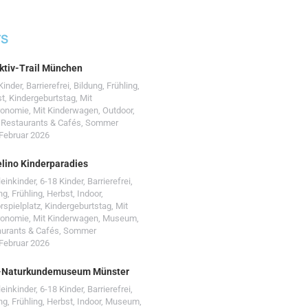
TS
ktiv-Trail München
Kinder
,
Barrierefrei
,
Bildung
,
Frühling
,
st
,
Kindergeburtstag
,
Mit
ronomie
,
Mit Kinderwagen
,
Outdoor
,
,
Restaurants & Cafés
,
Sommer
 Februar 2026
lino Kinderparadies
leinkinder
,
6-18 Kinder
,
Barrierefrei
,
ng
,
Frühling
,
Herbst
,
Indoor
,
rspielplatz
,
Kindergeburtstag
,
Mit
ronomie
,
Mit Kinderwagen
,
Museum
,
urants & Cafés
,
Sommer
 Februar 2026
-Naturkundemuseum Münster
leinkinder
,
6-18 Kinder
,
Barrierefrei
,
ng
,
Frühling
,
Herbst
,
Indoor
,
Museum
,