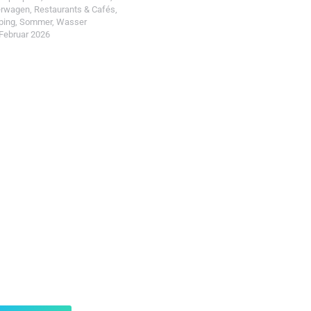
erwagen
,
Restaurants & Cafés
,
ping
,
Sommer
,
Wasser
 Februar 2026
t einreichen!
r Wohin mit Kind
d reiche einen Spot ein.