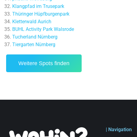
Klangpfad im Trusepark
Thüringer Hüpfburgenpark
Kletterwald Aurich
BUHL Activity Park Walsrode
Tucherland Nürnberg
Tiergarten Nürnberg
Weitere Spots finden
| Navigation