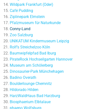
Wildpark Frankfurt (Oder)
Café Pudding
Ziplinepark Elmstein
Pfalzmuseum für Naturkunde
Conny-Land
Zoo Salzburg
UNIKATUM Kindermuseum Leipzig
Rolf’s Streichelzoo Köln
Baumwipfelpfad Bad Iburg
PirateRock Hochseilgarten Hannover
Museum am Schölerberg
Dinosaurier-Park Münchehagen
Badino Overath
Boulderlounge Chemnitz
Hildorado Hilden
HarzWaldHaus Bad Harzburg
Biosphaerium Elbtalaue
phaeno Wolfsburg