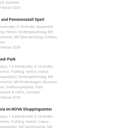
oor
,
Sommer
 Februar 2026
- und Pensionsstall Sperl
leinkinder
,
6-18 Kinder
,
Bauernhof
,
ing
,
Herbst
,
Kindergeburtstag
,
Mit
ronomie
,
Mit Übernachtung
,
Outdoor
,
mer
 Februar 2026
and-Park
Babys
,
1-6 Kleinkinder
,
6-18 Kinder
,
erefrei
,
Frühling
,
Herbst
,
Indoor
,
rspielplatz
,
Kindergeburtstag
,
Mit
ronomie
,
Mit Kinderwagen
,
Museum
,
oor
,
Outdoorspielplatz
,
Park
,
urants & Cafés
,
Sommer
 Februar 2026
ora im NOVA Shoppingcenter
Babys
,
1-6 Kleinkinder
,
6-18 Kinder
,
erefrei
,
Frühling
,
Herbst
,
Indoor
,
rspielplatz
,
Mit Gastronomie
,
Mit