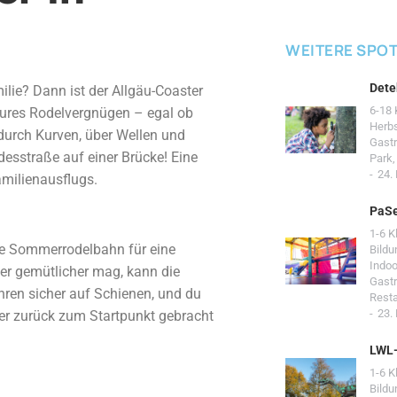
WEITERE SPO
Dete
ilie? Dann ist der Allgäu-Coaster
6-18 
 pures Rodelvergnügen – egal ob
Herb
durch Kurven, über Wellen und
Gast
esstraße auf einer Brücke! Eine
Park
24.
amilienausflugs.
PaSe
1-6 K
ie Sommerrodelbahn für eine
Bildu
Indoo
ber gemütlicher mag, kann die
Gast
hren sicher auf Schienen, und du
Resta
23.
ter zurück zum Startpunkt gebracht
LWL
1-6 K
Bildu