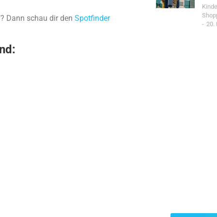
Kind
Shop
rf? Dann schau dir den
Spotfinder
20.
nd:
Jetzt Spo
Werde Teil de
Community un