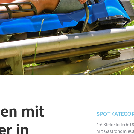
en mit
SPOT KATEGOR
r in
1-6 Kleinkinder
6-18
Mit Gastronomie
O