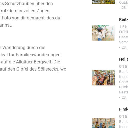
Outd
glas-Schutzhauben über den
23.
 trotzdem in vollen Zügen
n Foto von dir gemacht, das du
Reit
annst.
1-6 K
Frühl
Gast
Som
ne Wanderung durch die
23.
ideal für Familienwanderungen
Holl
auf die Allgäuer Bergwelt. Die
0-1 
uf den Gipfel des Söllerecks, wo
Barri
Indoo
Gast
Outd
Resta
23.
Find
0-1 
Barri
Indoo