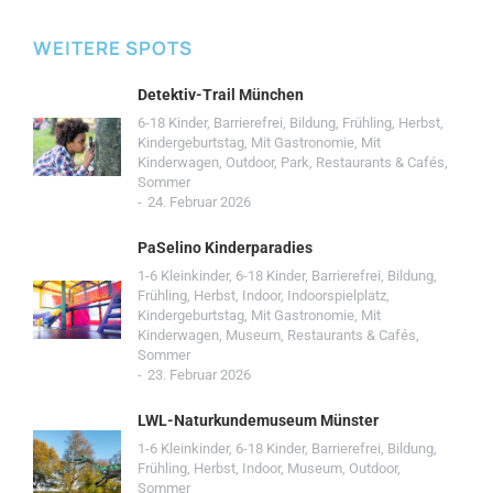
WEITERE SPOTS
Detektiv-Trail München
6-18 Kinder
,
Barrierefrei
,
Bildung
,
Frühling
,
Herbst
,
Kindergeburtstag
,
Mit Gastronomie
,
Mit
Kinderwagen
,
Outdoor
,
Park
,
Restaurants & Cafés
,
Sommer
24. Februar 2026
PaSelino Kinderparadies
1-6 Kleinkinder
,
6-18 Kinder
,
Barrierefrei
,
Bildung
,
Frühling
,
Herbst
,
Indoor
,
Indoorspielplatz
,
Kindergeburtstag
,
Mit Gastronomie
,
Mit
Kinderwagen
,
Museum
,
Restaurants & Cafés
,
Sommer
23. Februar 2026
LWL-Naturkundemuseum Münster
1-6 Kleinkinder
,
6-18 Kinder
,
Barrierefrei
,
Bildung
,
Frühling
,
Herbst
,
Indoor
,
Museum
,
Outdoor
,
Sommer