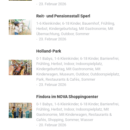
23. Februar 2026
Reit- und Pensionsstall Sperl
1-6 Kleinkinder
,
6-18 Kinder
,
Bauernhof
,
Frühling
,
Herbst
,
Kindergeburtstag
,
Mit Gastronomie
,
Mit
Übernachtung
,
Outdoor
,
Sommer
23. Februar 2026
Holland-Park
0-1 Babys
,
1-6 Kleinkinder
,
6-18 Kinder
,
Barrierefrei
,
Frühling
,
Herbst
,
Indoor
,
Indoorspielplatz
,
Kindergeburtstag
,
Mit Gastronomie
,
Mit
Kinderwagen
,
Museum
,
Outdoor
,
Outdoorspielplatz
,
Park
,
Restaurants & Cafés
,
Sommer
23. Februar 2026
Findora im NOVA Shoppingcenter
0-1 Babys
,
1-6 Kleinkinder
,
6-18 Kinder
,
Barrierefrei
,
Frühling
,
Herbst
,
Indoor
,
Indoorspielplatz
,
Mit
Gastronomie
,
Mit Kinderwagen
,
Restaurants &
Cafés
,
Shopping
,
Sommer
,
Wasser
20. Februar 2026