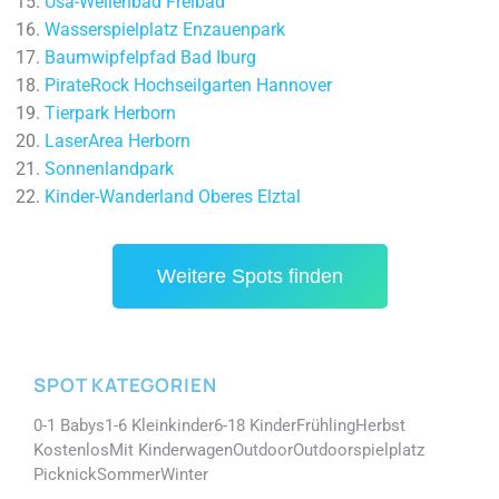
Usa-Wellenbad Freibad
Wasserspielplatz Enzauenpark
Baumwipfelpfad Bad Iburg
PirateRock Hochseilgarten Hannover
Tierpark Herborn
LaserArea Herborn
Sonnenlandpark
Kinder-Wanderland Oberes Elztal
Weitere Spots finden
SPOT KATEGORIEN
0-1 Babys
1-6 Kleinkinder
6-18 Kinder
Frühling
Herbst
Kostenlos
Mit Kinderwagen
Outdoor
Outdoorspielplatz
Picknick
Sommer
Winter