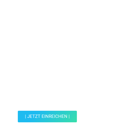
Jetzt Spot einreichen!
Werde Teil der Wohin mit Kind Community und
reiche einen Spot ein.
| JETZT EINREICHEN |