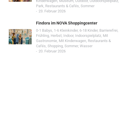
Kinderwagen
,
Museum
,
Outdoor
,
Outdoorspielplatz
,
Park
,
Restaurants & Cafés
,
Sommer
23. Februar 2026
Findora im NOVA Shoppingcenter
0-1 Babys
,
1-6 Kleinkinder
,
6-18 Kinder
,
Barrierefrei
,
Frühling
,
Herbst
,
Indoor
,
Indoorspielplatz
,
Mit
Gastronomie
,
Mit Kinderwagen
,
Restaurants &
Cafés
,
Shopping
,
Sommer
,
Wasser
20. Februar 2026