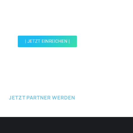
Jetzt Spot einreichen!
Werde Teil der Wohin mit Kind Community und
reiche einen Spot ein.
| JETZT EINREICHEN |
JETZT EINREICHEN
JETZT PARTNER WERDEN