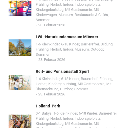
Frühling
,
Herbst
,
Indoor
,
Indoorspielplatz
,
Kindergeburtstag
,
Mit Gastronomie
,
Mit
Kinderwagen
,
Museum
,
Restaurants & Cafés
,
Sommer
23. Februar 2026
LWL-Naturkundemuseum Münster
1-6 Kleinkinder
,
6-18 Kinder
,
Barrierefrei
,
Bildung
,
Frühling
,
Herbst
,
Indoor
,
Museum
,
Outdoor
,
Sommer
23. Februar 2026
Reit- und Pensionsstall Sperl
1-6 Kleinkinder
,
6-18 Kinder
,
Bauernhof
,
Frühling
,
Herbst
,
Kindergeburtstag
,
Mit Gastronomie
,
Mit
Übernachtung
,
Outdoor
,
Sommer
23. Februar 2026
Holland-Park
0-1 Babys
,
1-6 Kleinkinder
,
6-18 Kinder
,
Barrierefrei
,
Frühling
,
Herbst
,
Indoor
,
Indoorspielplatz
,
Kindergeburtstag
,
Mit Gastronomie
,
Mit