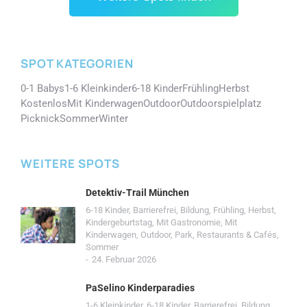
SPOT KATEGORIEN
0-1 Babys
1-6 Kleinkinder
6-18 Kinder
Frühling
Herbst
Kostenlos
Mit Kinderwagen
Outdoor
Outdoorspielplatz
Picknick
Sommer
Winter
WEITERE SPOTS
Detektiv-Trail München
6-18 Kinder
,
Barrierefrei
,
Bildung
,
Frühling
,
Herbst
,
Kindergeburtstag
,
Mit Gastronomie
,
Mit
Kinderwagen
,
Outdoor
,
Park
,
Restaurants & Cafés
,
Sommer
24. Februar 2026
PaSelino Kinderparadies
1-6 Kleinkinder
,
6-18 Kinder
,
Barrierefrei
,
Bildung
,