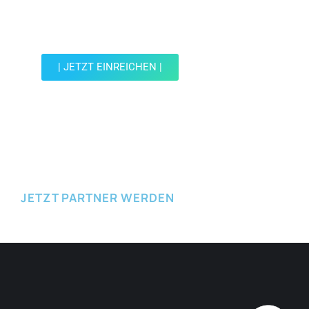
Werde Teil der Wohin mit Kind Community und
reiche einen Spot ein.
| JETZT EINREICHEN |
JETZT EINREICHEN
JETZT PARTNER WERDEN