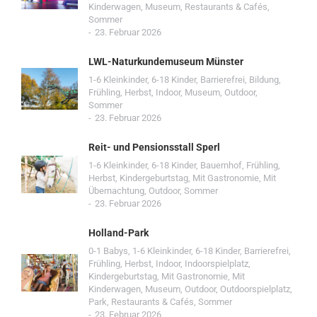
Kinderwagen
,
Museum
,
Restaurants & Cafés
,
Sommer
23. Februar 2026
LWL-Naturkundemuseum Münster
1-6 Kleinkinder
,
6-18 Kinder
,
Barrierefrei
,
Bildung
,
Frühling
,
Herbst
,
Indoor
,
Museum
,
Outdoor
,
Sommer
23. Februar 2026
Reit- und Pensionsstall Sperl
1-6 Kleinkinder
,
6-18 Kinder
,
Bauernhof
,
Frühling
,
Herbst
,
Kindergeburtstag
,
Mit Gastronomie
,
Mit
Übernachtung
,
Outdoor
,
Sommer
23. Februar 2026
Holland-Park
0-1 Babys
,
1-6 Kleinkinder
,
6-18 Kinder
,
Barrierefrei
,
Frühling
,
Herbst
,
Indoor
,
Indoorspielplatz
,
Kindergeburtstag
,
Mit Gastronomie
,
Mit
Kinderwagen
,
Museum
,
Outdoor
,
Outdoorspielplatz
,
Park
,
Restaurants & Cafés
,
Sommer
23. Februar 2026