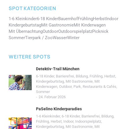
SPOT KATEGORIEN
1-6 Kleinkinder
6-18 Kinder
Bauernhof
Frühling
Herbst
Indoor
Kindergeburtstag
Mit Gastronomie
Mit Kinderwagen
Mit Übernachtung
Outdoor
Outdoorspielplatz
Picknick
Sommer
Tierpark / Zoo
Wasser
Winter
WEITERE SPOTS
Detektiv-Trail München
6-18 Kinder
,
Barrierefrei
,
Bildung
,
Frühling
,
Herbst
,
Kindergeburtstag
,
Mit Gastronomie
,
Mit
Kinderwagen
,
Outdoor
,
Park
,
Restaurants & Cafés
,
Sommer
24. Februar 2026
PaSelino Kinderparadies
1-6 Kleinkinder
,
6-18 Kinder
,
Barrierefrei
,
Bildung
,
Frühling
,
Herbst
,
Indoor
,
Indoorspielplatz
,
Kindergeburtstag
,
Mit Gastronomie
,
Mit