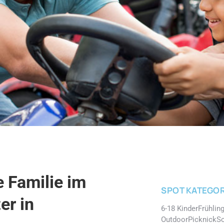
e Familie im
SPOT KATEGOR
er in
6-18 Kinder
Frühlin
Outdoor
Picknick
S