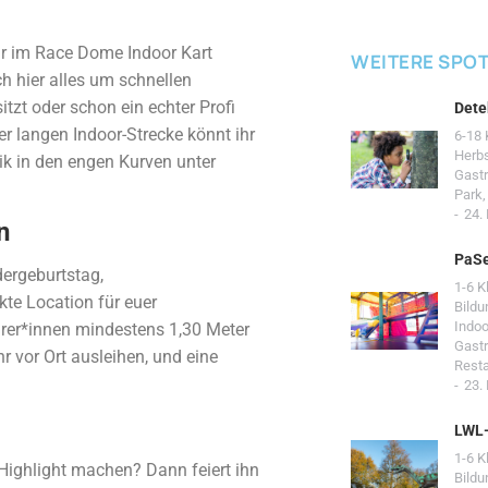
ihr im Race Dome Indoor Kart
WEITERE SPO
ch hier alles um schnellen
tzt oder schon ein echter Profi
Dete
r langen Indoor-Strecke könnt ihr
6-18 
Herb
ik in den engen Kurven unter
Gast
Park
24.
n
PaSe
dergeburtstag,
1-6 K
te Location für euer
Bildu
Indoo
ahrer*innen mindestens 1,30 Meter
Gast
r vor Ort ausleihen, und eine
Resta
23.
LWL
1-6 K
Highlight machen? Dann feiert ihn
Bildu