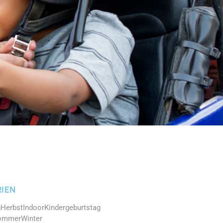
IEN
g
Herbst
Indoor
Kindergeburtstag
ommer
Winter