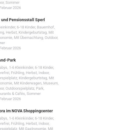
oor
,
Sommer
 Februar 2026
- und Pensionsstall Sperl
leinkinder
,
6-18 Kinder
,
Bauernhof
,
ing
,
Herbst
,
Kindergeburtstag
,
Mit
ronomie
,
Mit Übernachtung
,
Outdoor
,
mer
 Februar 2026
and-Park
Babys
,
1-6 Kleinkinder
,
6-18 Kinder
,
erefrei
,
Frühling
,
Herbst
,
Indoor
,
rspielplatz
,
Kindergeburtstag
,
Mit
ronomie
,
Mit Kinderwagen
,
Museum
,
oor
,
Outdoorspielplatz
,
Park
,
urants & Cafés
,
Sommer
 Februar 2026
ora im NOVA Shoppingcenter
Babys
,
1-6 Kleinkinder
,
6-18 Kinder
,
erefrei
,
Frühling
,
Herbst
,
Indoor
,
rspielplatz
,
Mit Gastronomie
,
Mit