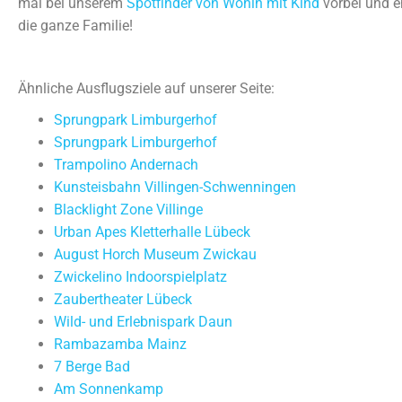
mal bei unserem
Spotfinder von Wohin mit Kind
vorbei und e
die ganze Familie!
Ähnliche Ausflugsziele auf unserer Seite:
Sprungpark Limburgerhof
Sprungpark Limburgerhof
Trampolino Andernach
Kunsteisbahn Villingen-Schwenningen
Blacklight Zone Villinge
Urban Apes Kletterhalle Lübeck
August Horch Museum Zwickau
Zwickelino Indoorspielplatz
Zaubertheater Lübeck
Wild- und Erlebnispark Daun
Rambazamba Mainz
7 Berge Bad
Am Sonnenkamp