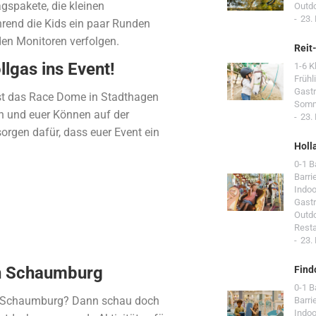
gspakete, die kleinen
Outd
23.
rend die Kids ein paar Runden
den Monitoren verfolgen.
Reit
lgas ins Event!
1-6 K
Frühl
Gast
st das Race Dome in Stadthagen
Som
en und euer Können auf der
23.
orgen dafür, dass euer Event ein
Holl
0-1 
Barri
Indoo
Gast
Outd
Resta
23.
ion Schaumburg
Find
0-1 
ion Schaumburg? Dann schau doch
Barri
Indoo