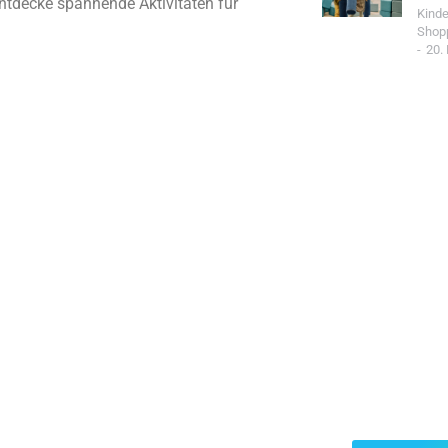
ntdecke spannende Aktivitäten für
Kind
Shop
20.
Jetzt Spo
Werde Teil de
Community un