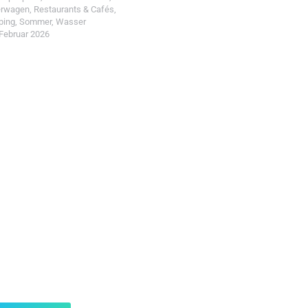
erwagen
,
Restaurants & Cafés
,
ping
,
Sommer
,
Wasser
 Februar 2026
t einreichen!
r Wohin mit Kind
d reiche einen Spot ein.