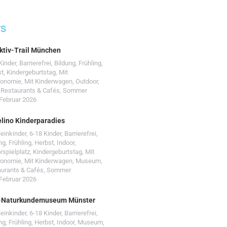
TS
ktiv-Trail München
Kinder
,
Barrierefrei
,
Bildung
,
Frühling
,
st
,
Kindergeburtstag
,
Mit
ronomie
,
Mit Kinderwagen
,
Outdoor
,
,
Restaurants & Cafés
,
Sommer
 Februar 2026
lino Kinderparadies
leinkinder
,
6-18 Kinder
,
Barrierefrei
,
ng
,
Frühling
,
Herbst
,
Indoor
,
rspielplatz
,
Kindergeburtstag
,
Mit
ronomie
,
Mit Kinderwagen
,
Museum
,
urants & Cafés
,
Sommer
 Februar 2026
-Naturkundemuseum Münster
leinkinder
,
6-18 Kinder
,
Barrierefrei
,
ng
,
Frühling
,
Herbst
,
Indoor
,
Museum
,