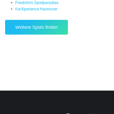
Friedolin’s Spielparadies
funXperience Hannover
Weitere Spots finden