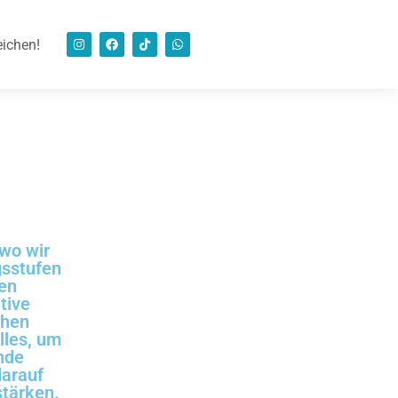
eichen!
 wo wir
gsstufen
hen
tive
chen
lles, um
ende
darauf
stärken.