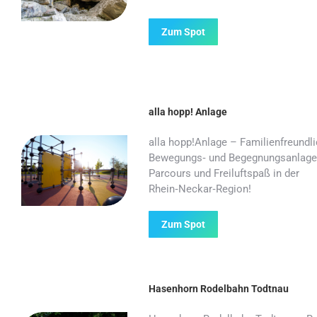
Zum Spot
alla hopp! Anlage
alla hopp!Anlage – Familienfreundl
Bewegungs‑ und Begegnungsanlagen
Parcours und Freiluftspaß in der
Rhein‑Neckar‑Region!
Zum Spot
Hasenhorn Rodelbahn Todtnau