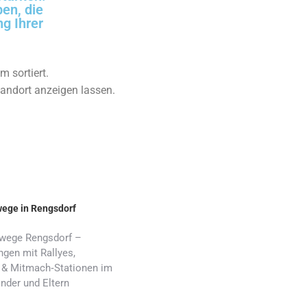
ben, die
g Ihrer
m sortiert.
tandort anzeigen lassen.
wege in Rengsdorf
nwege Rengsdorf –
gen mit Rallyes,
 & Mitmach‑Stationen im
nder und Eltern