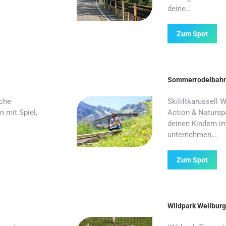
deine…
Zum Spot
Sommerrodelbahn S
iche
Skiliftkarussell
 mit Spiel,
Action & Naturspa
deinen Kindern i
unternehmen,…
Zum Spot
Wildpark Weilburg