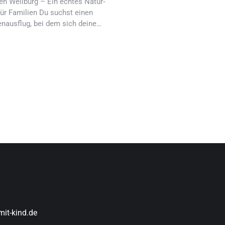
en Weilburg – Ein echtes Natur‑
für Familien Du suchst einen
enausflug, bei dem sich deine…
it-kind.de