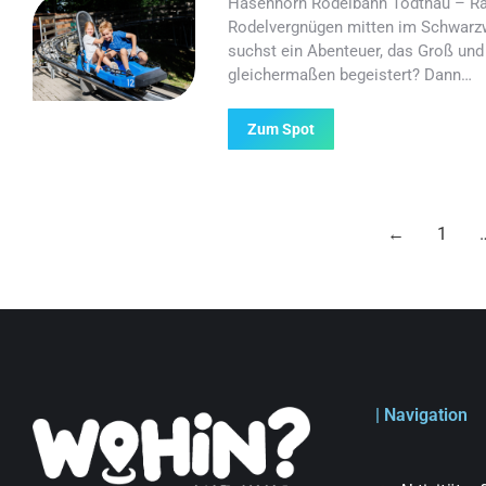
Hasenhorn Rodelbahn Todtnau – R
Rodelvergnügen mitten im Schwarz
suchst ein Abenteuer, das Groß und
gleichermaßen begeistert? Dann…
Zum Spot
←
1
| Navigation