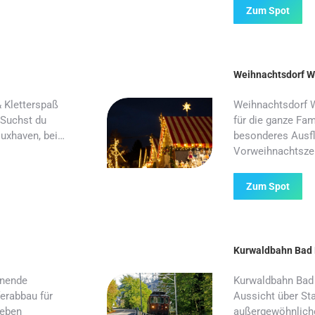
Zum Spot
Weihnachtsdorf W
 Kletterspaß
Weihnachtsdorf W
 Suchst du
für die ganze Fam
Cuxhaven, bei…
besonderes Ausflu
Vorweihnachtszei
Zum Spot
Kurwaldbahn Bad
nnende
Kurwaldbahn Bad
ferabbau für
Aussicht über St
leben
außergewöhnliche 