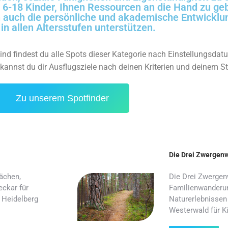
ie 6-18 Kinder, Ihnen Ressourcen an die Hand zu ge
n auch die persönliche und akademische Entwicklun
in allen Altersstufen unterstützen.
nd findest du alle Spots dieser Kategorie nach Einstellungsdatu
 kannst du dir Ausflugsziele nach deinen Kriterien und deinem S
Zu unserem Spotfinder
Die Drei Zwergen
ächen,
Die Drei Zwerge
ckar für
Familienwanderun
 Heidelberg
Naturerlebnissen
Westerwald für Ki