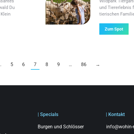
asantes
Wildpark Tiergart
wald Du
und Tiererlebnis 
 Klein
tierischen Famili
Zum Spot
…
5
6
7
8
9
…
86
→
| Specials
| Kontakt
Burgen und Schlösser
info@wohin-m