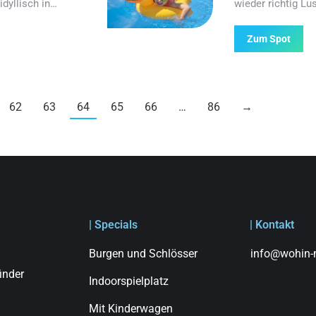
idyllisch in…
wieder richtig Lu
Zum Spot
62
63
64
65
66
…
86
→
| Specials
| Kontakt
Burgen und Schlösser
info@wohin-m
finder
Indoorspielplatz
Mit Kinderwagen