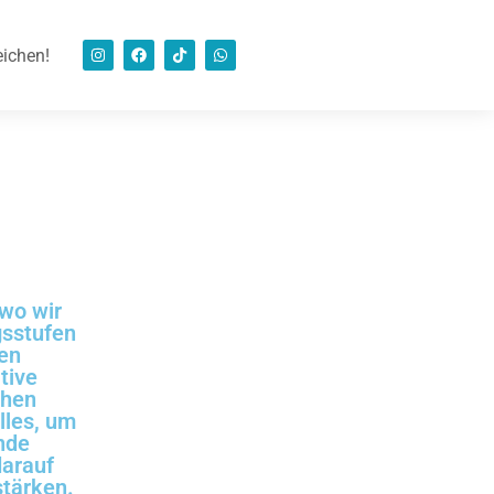
eichen!
 wo wir
gsstufen
hen
tive
chen
lles, um
ende
darauf
stärken.