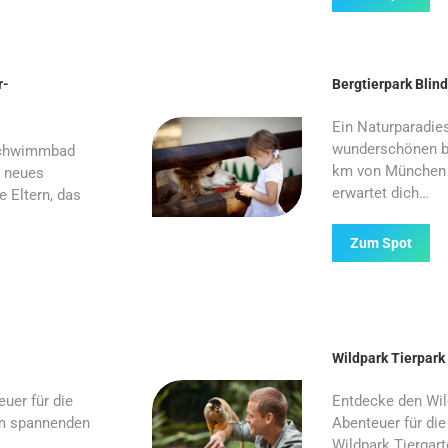
r-
Bergtierpark Bli
Ein Naturparadies
wunderschönen ba
rschwimmbad
km von München 
n neues
erwartet dich…
e Eltern, das
Zum Spot
Wildpark Tierpark
uer für die
Entdecke den Wil
em spannenden
Abenteuer für di
Wildpark Tiergar