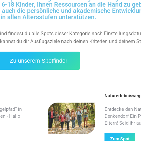
ie 6-18 Kinder, Ihnen Ressourcen an die Hand zu ge
n auch die persönliche und akademische Entwicklun
in allen Altersstufen unterstützen.
nd findest du alle Spots dieser Kategorie nach Einstellungsdatu
 kannst du dir Ausflugsziele nach deinen Kriterien und deinem S
Zu unserem Spotfinder
Naturerlebnisweg
elpfad“ in
Entdecke den Nat
en - Hallo
Denkendorf Ein Pa
Eltern! Seid ihr 
Zum Spot