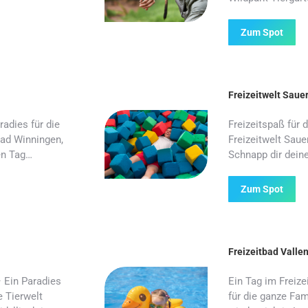
Zum Spot
Freizeitwelt Saue
adies für die
Freizeitspaß für 
ad Winningen,
Freizeitwelt Saue
en Tag…
Schnapp dir dein
Zum Spot
Freizeitbad Valle
 Ein Paradies
Ein Tag im Freiz
e Tierwelt
für die ganze Fa