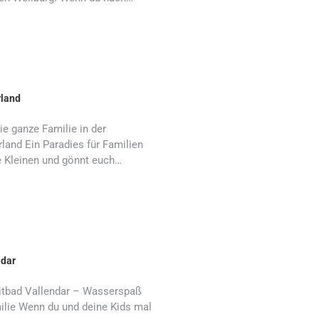
rland
die ganze Familie in der
rland Ein Paradies für Familien
e Kleinen und gönnt euch…
ndar
eitbad Vallendar – Wasserspaß
milie Wenn du und deine Kids mal