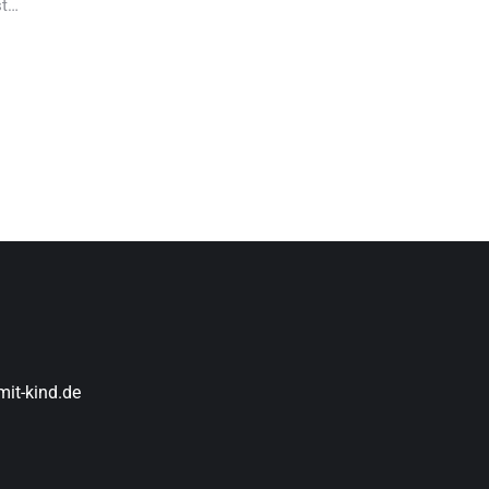
st…
it-kind.de