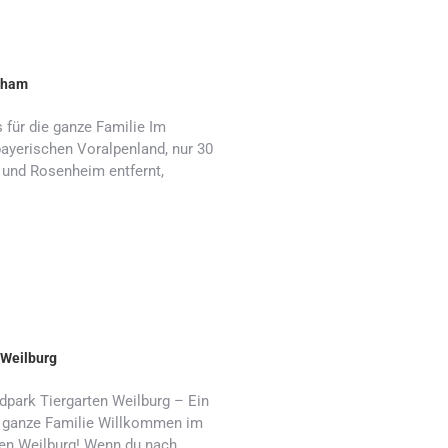
ndham
 für die ganze Familie Im
yerischen Voralpenland, nur 30
und Rosenheim entfernt,
 Weilburg
dpark Tiergarten Weilburg – Ein
e ganze Familie Willkommen im
ten Weilburg! Wenn du nach…