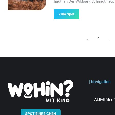
hautnah Der Wildpark Schmidt liegt 
Zum Spot
←
1
…
| Navigation
Aktivitäten
SPOT EINREICHEN