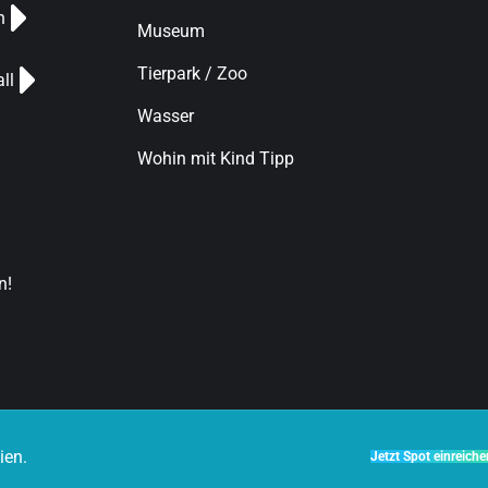
n
Museum
Tierpark / Zoo
ll
Wasser
Wohin mit Kind Tipp
n!
ien.
Jetzt Spot einreiche