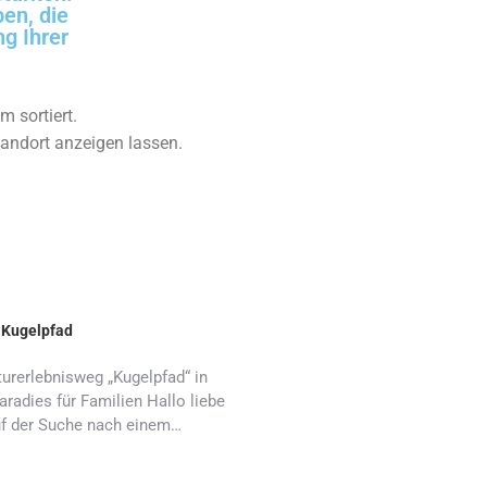
ben, die
g Ihrer
m sortiert.
tandort anzeigen lassen.
 Kugelpfad
urerlebnisweg „Kugelpfad“ in
radies für Familien Hallo liebe
auf der Suche nach einem…