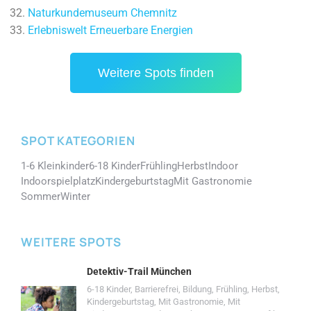
Naturkundemuseum Chemnitz
Erlebniswelt Erneuerbare Energien
Weitere Spots finden
SPOT KATEGORIEN
1-6 Kleinkinder
6-18 Kinder
Frühling
Herbst
Indoor
Indoorspielplatz
Kindergeburtstag
Mit Gastronomie
Sommer
Winter
WEITERE SPOTS
Detektiv-Trail München
6-18 Kinder
,
Barrierefrei
,
Bildung
,
Frühling
,
Herbst
,
Kindergeburtstag
,
Mit Gastronomie
,
Mit