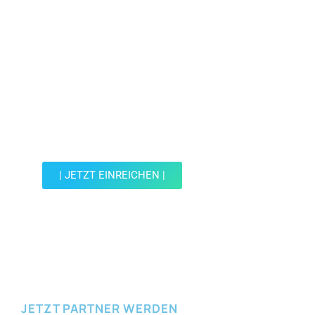
Jetzt Spot einreichen!
Werde Teil der Wohin mit Kind Community und
reiche einen Spot ein.
| JETZT EINREICHEN |
JETZT EINREICHEN
JETZT PARTNER WERDEN