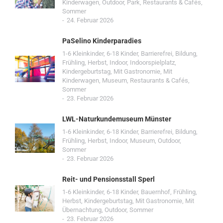
Kinderwagen
,
Outdoor
,
Park
,
Restaurants & Cafés
,
Sommer
24. Februar 2026
PaSelino Kinderparadies
1-6 Kleinkinder
,
6-18 Kinder
,
Barrierefrei
,
Bildung
,
Frühling
,
Herbst
,
Indoor
,
Indoorspielplatz
,
Kindergeburtstag
,
Mit Gastronomie
,
Mit
Kinderwagen
,
Museum
,
Restaurants & Cafés
,
Sommer
23. Februar 2026
LWL-Naturkundemuseum Münster
1-6 Kleinkinder
,
6-18 Kinder
,
Barrierefrei
,
Bildung
,
Frühling
,
Herbst
,
Indoor
,
Museum
,
Outdoor
,
Sommer
23. Februar 2026
Reit- und Pensionsstall Sperl
1-6 Kleinkinder
,
6-18 Kinder
,
Bauernhof
,
Frühling
,
Herbst
,
Kindergeburtstag
,
Mit Gastronomie
,
Mit
Übernachtung
,
Outdoor
,
Sommer
23. Februar 2026