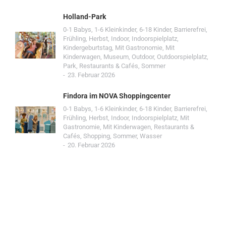
Holland-Park
0-1 Babys
,
1-6 Kleinkinder
,
6-18 Kinder
,
Barrierefrei
,
Frühling
,
Herbst
,
Indoor
,
Indoorspielplatz
,
Kindergeburtstag
,
Mit Gastronomie
,
Mit
Kinderwagen
,
Museum
,
Outdoor
,
Outdoorspielplatz
,
Park
,
Restaurants & Cafés
,
Sommer
23. Februar 2026
Findora im NOVA Shoppingcenter
0-1 Babys
,
1-6 Kleinkinder
,
6-18 Kinder
,
Barrierefrei
,
Frühling
,
Herbst
,
Indoor
,
Indoorspielplatz
,
Mit
Gastronomie
,
Mit Kinderwagen
,
Restaurants &
Cafés
,
Shopping
,
Sommer
,
Wasser
20. Februar 2026