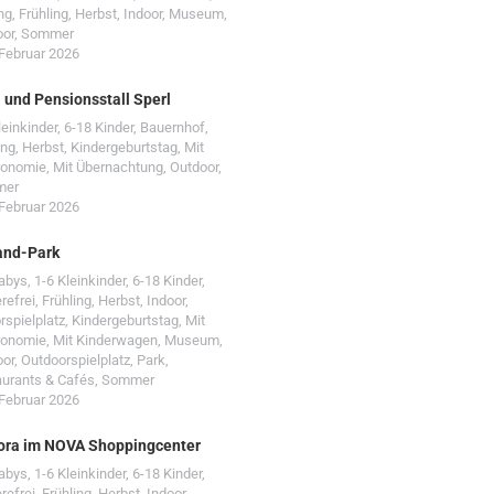
ng
,
Frühling
,
Herbst
,
Indoor
,
Museum
,
oor
,
Sommer
 Februar 2026
- und Pensionsstall Sperl
leinkinder
,
6-18 Kinder
,
Bauernhof
,
ing
,
Herbst
,
Kindergeburtstag
,
Mit
ronomie
,
Mit Übernachtung
,
Outdoor
,
mer
 Februar 2026
and-Park
Babys
,
1-6 Kleinkinder
,
6-18 Kinder
,
erefrei
,
Frühling
,
Herbst
,
Indoor
,
rspielplatz
,
Kindergeburtstag
,
Mit
ronomie
,
Mit Kinderwagen
,
Museum
,
oor
,
Outdoorspielplatz
,
Park
,
urants & Cafés
,
Sommer
 Februar 2026
ora im NOVA Shoppingcenter
Babys
,
1-6 Kleinkinder
,
6-18 Kinder
,
erefrei
,
Frühling
,
Herbst
,
Indoor
,