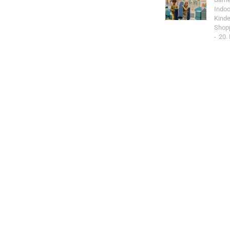
Indoo
Kind
Shop
20.
Jetzt Spo
Werde Teil de
Community un