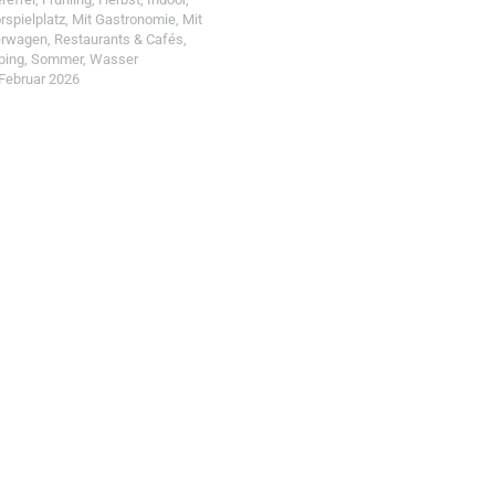
rspielplatz
,
Mit Gastronomie
,
Mit
erwagen
,
Restaurants & Cafés
,
ping
,
Sommer
,
Wasser
 Februar 2026
t einreichen!
r Wohin mit Kind
d reiche einen Spot ein.