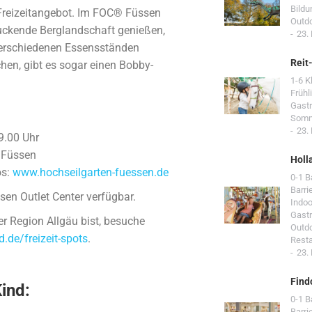
Bildu
Freizeitangebot. Im FOC® Füssen
Outd
druckende Berglandschaft genießen,
23.
verschiedenen Essensständen
Reit
hen, gibt es sogar einen Bobby-
1-6 K
Frühl
Gast
Som
23.
9.00 Uhr
 Füssen
Holl
os:
www.hochseilgarten-fuessen.de
0-1 
Barri
sen Outlet Center verfügbar.
Indoo
Gast
er Region Allgäu bist, besuche
Outd
.de/freizeit-spots
.
Resta
23.
Find
ind:
0-1 
Barri