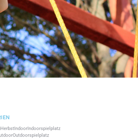
IEN
g
Herbst
Indoor
Indoorspielplatz
utdoor
Outdoorspielplatz