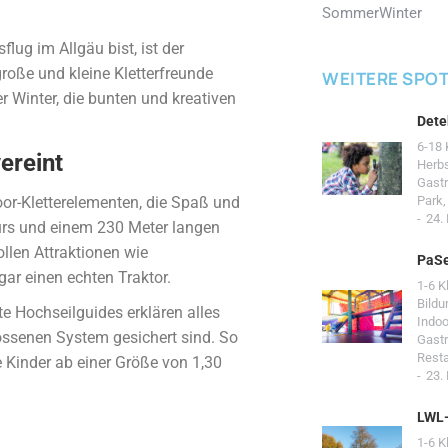
Sommer
Winter
ug im Allgäu bist, ist der
roße und kleine Kletterfreunde
WEITERE SPO
 Winter, die bunten und kreativen
Dete
6-18 
vereint
Herb
Gast
oor-Kletterelementen, die Spaß und
Park
24.
urs und einem 230 Meter langen
ollen Attraktionen wie
PaSe
ar einen echten Traktor.
1-6 K
Bildu
ete Hochseilguides erklären alles
Indoo
ossenen System gesichert sind. So
Gast
Resta
e Kinder ab einer Größe von 1,30
23.
LWL
1-6 K