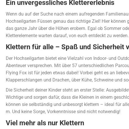
Ein unvergessliches Klettererlebnis
Wenn du auf der Suche nach einem aufregenden Familienausfl
Hochseilgarten Füssen genau das richtige Ziel! Hier können g
das ganze Jahr über die Höhen erobern. Egal ob Sommer oder
Kletterelemente warten darauf, von euch entdeckt zu werden.
Klettern für alle – Spaß und Sicherheit 
Der Hochseilgarten bietet eine Vielzahl von Indoor- und Outd
Abenteuer versprechen. Mit über 57 unterschiedlichen Parco
Flying Fox ist für jeden etwas dabei! Vorbei geht es an liebev
Klapperschlangen und Drachen, über Kühe, Schweine und sog
Die Sicherheit deiner Kinder steht an erster Stelle: Ausgebild
Wichtige und sorgen dafür, dass die Kleinen in einem geschl
können sie selbständig und unbesorgt klettern – ideal für all
m. Und keine Sorge, Vorkenntnisse sind nicht notwendig!
Viel mehr als nur Klettern