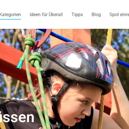
Kategorien
Ideen für Überall
Tipps
Blog
Spot einr
üssen