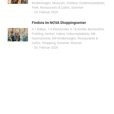
Kinderwagen
,
Museum
,
Outdoor
,
Outdoorspielplatz
,
Park
,
Restaurants & Cafés
,
Sommer
23. Februar 2026
Findora im NOVA Shoppingcenter
0-1 Babys
,
1-6 Kleinkinder
,
6-18 Kinder
,
Barrierefrei
,
Frühling
,
Herbst
,
Indoor
,
Indoorspielplatz
,
Mit
Gastronomie
,
Mit Kinderwagen
,
Restaurants &
Cafés
,
Shopping
,
Sommer
,
Wasser
20. Februar 2026