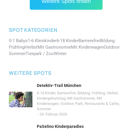
Weitere Spots finden
SPOT KATEGORIEN
0-1 Babys
1-6 Kleinkinder
6-18 Kinder
Barrierefrei
Bildung
Frühling
Herbst
Mit Gastronomie
Mit Kinderwagen
Outdoor
Sommer
Tierpark / Zoo
Winter
WEITERE SPOTS
Detektiv-Trail München
6-18 Kinder
,
Barrierefrei
,
Bildung
,
Frühling
,
Herbst
,
Kindergeburtstag
,
Mit Gastronomie
,
Mit
Kinderwagen
,
Outdoor
,
Park
,
Restaurants & Cafés
,
Sommer
24. Februar 2026
PaSelino Kinderparadies