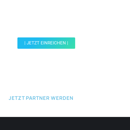
Jetzt Spot einreichen!
Werde Teil der Wohin mit Kind Community und
reiche einen Spot ein.
| JETZT EINREICHEN |
JETZT EINREICHEN
JETZT PARTNER WERDEN