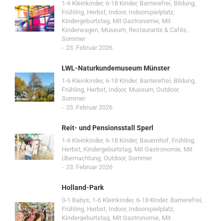
1-6 Kleinkinder
,
6-18 Kinder
,
Barrierefrei
,
Bildung
,
Frühling
,
Herbst
,
Indoor
,
Indoorspielplatz
,
Kindergeburtstag
,
Mit Gastronomie
,
Mit
Kinderwagen
,
Museum
,
Restaurants & Cafés
,
Sommer
23. Februar 2026
LWL-Naturkundemuseum Münster
1-6 Kleinkinder
,
6-18 Kinder
,
Barrierefrei
,
Bildung
,
Frühling
,
Herbst
,
Indoor
,
Museum
,
Outdoor
,
Sommer
23. Februar 2026
Reit- und Pensionsstall Sperl
1-6 Kleinkinder
,
6-18 Kinder
,
Bauernhof
,
Frühling
,
Herbst
,
Kindergeburtstag
,
Mit Gastronomie
,
Mit
Übernachtung
,
Outdoor
,
Sommer
23. Februar 2026
Holland-Park
0-1 Babys
,
1-6 Kleinkinder
,
6-18 Kinder
,
Barrierefrei
,
Frühling
,
Herbst
,
Indoor
,
Indoorspielplatz
,
Kindergeburtstag
,
Mit Gastronomie
,
Mit