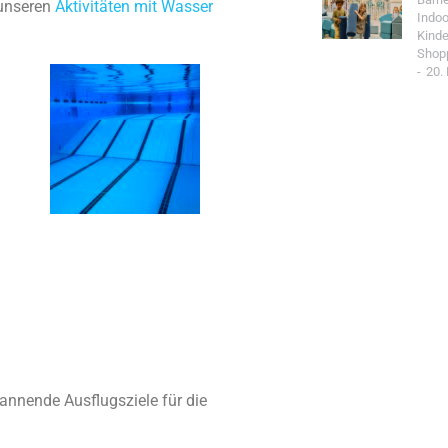
unseren
Aktivitäten mit Wasser
Indoo
Kind
Shop
20.
Jetzt Spo
pannende Ausflugsziele für die
Werde Teil de
Community un