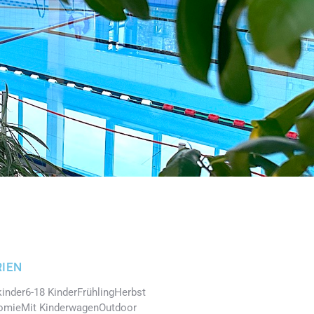
IEN
kinder
6-18 Kinder
Frühling
Herbst
omie
Mit Kinderwagen
Outdoor