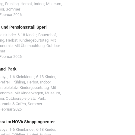
ng
,
Frühling
,
Herbst
,
Indoor
,
Museum
,
oor
,
Sommer
 Februar 2026
- und Pensionsstall Sperl
leinkinder
,
6-18 Kinder
,
Bauernhof
,
ing
,
Herbst
,
Kindergeburtstag
,
Mit
ronomie
,
Mit Übernachtung
,
Outdoor
,
mer
 Februar 2026
and-Park
Babys
,
1-6 Kleinkinder
,
6-18 Kinder
,
erefrei
,
Frühling
,
Herbst
,
Indoor
,
rspielplatz
,
Kindergeburtstag
,
Mit
ronomie
,
Mit Kinderwagen
,
Museum
,
oor
,
Outdoorspielplatz
,
Park
,
urants & Cafés
,
Sommer
 Februar 2026
ora im NOVA Shoppingcenter
Babys
,
1-6 Kleinkinder
,
6-18 Kinder
,
erefrei
,
Frühling
,
Herbst
,
Indoor
,