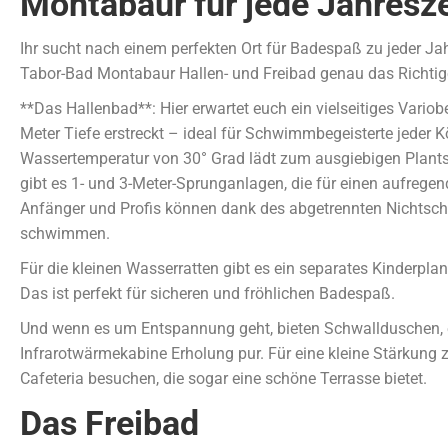
Montabaur für jede Jahresze
Ihr sucht nach einem perfekten Ort für Badespaß zu jeder Ja
Tabor-Bad Montabaur Hallen- und Freibad genau das Richtige
**Das Hallenbad**: Hier erwartet euch ein vielseitiges Variob
Meter Tiefe erstreckt – ideal für Schwimmbegeisterte jeder
Wassertemperatur von 30° Grad lädt zum ausgiebigen Plants
gibt es 1- und 3-Meter-Sprunganlagen, die für einen aufregen
Anfänger und Profis können dank des abgetrennten Nichtsc
schwimmen.
Für die kleinen Wasserratten gibt es ein separates Kinderpl
Das ist perfekt für sicheren und fröhlichen Badespaß.
Und wenn es um Entspannung geht, bieten Schwallduschen, 
Infrarotwärmekabine Erholung pur. Für eine kleine Stärkung 
Cafeteria besuchen, die sogar eine schöne Terrasse bietet.
Das Freibad