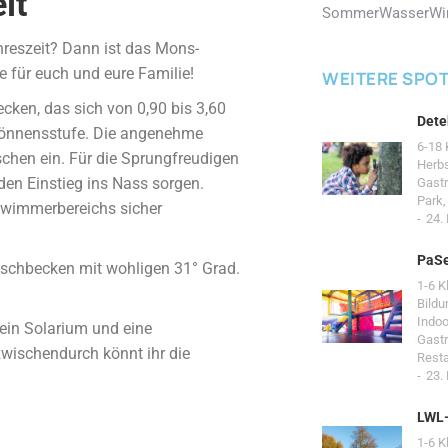
it
Sommer
Wasser
Wi
hreszeit? Dann ist das Mons-
 für euch und eure Familie!
WEITERE SPO
ecken, das sich von 0,90 bis 3,60
Dete
 Könnensstufe. Die angenehme
6-18 
chen ein. Für die Sprungfreudigen
Herb
den Einstieg ins Nass sorgen.
Gast
Park
hwimmerbereichs sicher
24.
PaSe
anschbecken mit wohligen 31° Grad.
1-6 K
Bildu
Indoo
ein Solarium und eine
Gast
zwischendurch könnt ihr die
Resta
23.
LWL
1-6 K