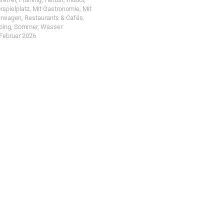
rspielplatz
,
Mit Gastronomie
,
Mit
erwagen
,
Restaurants & Cafés
,
ping
,
Sommer
,
Wasser
 Februar 2026
t einreichen!
r Wohin mit Kind
d reiche einen Spot ein.