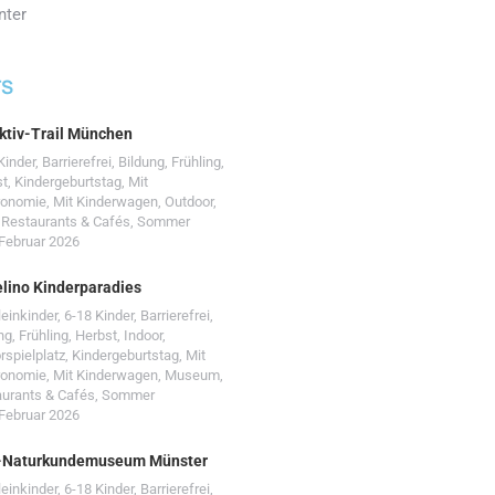
nter
TS
ktiv-Trail München
Kinder
,
Barrierefrei
,
Bildung
,
Frühling
,
st
,
Kindergeburtstag
,
Mit
ronomie
,
Mit Kinderwagen
,
Outdoor
,
,
Restaurants & Cafés
,
Sommer
 Februar 2026
lino Kinderparadies
leinkinder
,
6-18 Kinder
,
Barrierefrei
,
ng
,
Frühling
,
Herbst
,
Indoor
,
rspielplatz
,
Kindergeburtstag
,
Mit
ronomie
,
Mit Kinderwagen
,
Museum
,
urants & Cafés
,
Sommer
 Februar 2026
-Naturkundemuseum Münster
leinkinder
,
6-18 Kinder
,
Barrierefrei
,