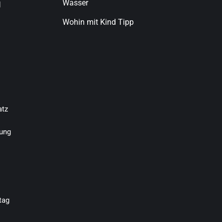
Wasser
d
Wohin mit Kind Tipp
atz
ung
tag