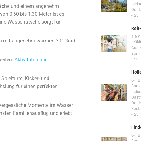
Bildu
fläche und einem angenehm
Outd
on 0,60 bis 1,30 Meter ist es
23.
ine Wasserrutsche sorgt für
Reit
1-6 K
cken mit angenehm warmen 30° Grad
Frühl
Gast
Som
weitere
Aktivitäten mir
23.
Holl
Spielturm, Kicker- und
0-1 
hslung für einen perfekten
Barri
Indoo
Gast
Outd
 unvergessliche Momente im Wasser
Resta
hsten Familienausflug und erlebt
23.
Find
0-1 
Barri