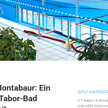
Montabaur: Ein
SPOT KATEGOR
Tabor-Bad
0-1 Babys
1-6 Klein
Indoor
Mit Gastron