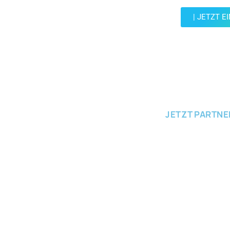
| JETZT E
JETZT EINRE
JETZT PARTN