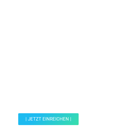
Jetzt Spot einreichen!
Werde Teil der Wohin mit Kind Community und
reiche einen Spot ein.
| JETZT EINREICHEN |