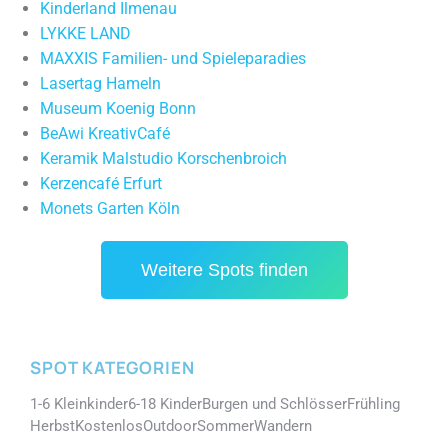
Kinderland Ilmenau
LYKKE LAND
MAXXIS Familien- und Spieleparadies
Lasertag Hameln
Museum Koenig Bonn
BeAwi KreativCafé
Keramik Malstudio Korschenbroich
Kerzencafé Erfurt
Monets Garten Köln
Weitere Spots finden
SPOT KATEGORIEN
1-6 Kleinkinder
6-18 Kinder
Burgen und Schlösser
Frühling
Herbst
Kostenlos
Outdoor
Sommer
Wandern