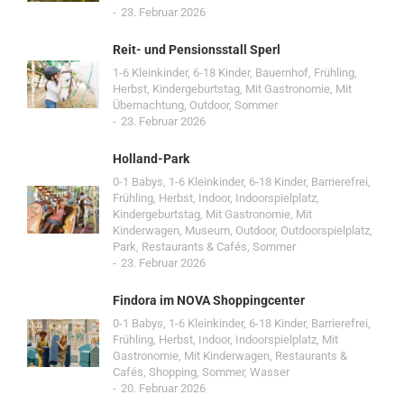
23. Februar 2026
Reit- und Pensionsstall Sperl
1-6 Kleinkinder
,
6-18 Kinder
,
Bauernhof
,
Frühling
,
Herbst
,
Kindergeburtstag
,
Mit Gastronomie
,
Mit
Übernachtung
,
Outdoor
,
Sommer
23. Februar 2026
Holland-Park
0-1 Babys
,
1-6 Kleinkinder
,
6-18 Kinder
,
Barrierefrei
,
Frühling
,
Herbst
,
Indoor
,
Indoorspielplatz
,
Kindergeburtstag
,
Mit Gastronomie
,
Mit
Kinderwagen
,
Museum
,
Outdoor
,
Outdoorspielplatz
,
Park
,
Restaurants & Cafés
,
Sommer
23. Februar 2026
Findora im NOVA Shoppingcenter
0-1 Babys
,
1-6 Kleinkinder
,
6-18 Kinder
,
Barrierefrei
,
Frühling
,
Herbst
,
Indoor
,
Indoorspielplatz
,
Mit
Gastronomie
,
Mit Kinderwagen
,
Restaurants &
Cafés
,
Shopping
,
Sommer
,
Wasser
20. Februar 2026