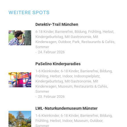
WEITERE SPOTS
Detektiv-Trail München
6-18 Kinder
,
Barrierefrei
,
Bildung
,
Frühling
,
Herbst
,
Kindergeburtstag
,
Mit Gastronomie
,
Mit
Kinderwagen
,
Outdoor
,
Park
,
Restaurants & Cafés
,
Sommer
24. Februar 2026
PaSelino Kinderparadies
1-6 Kleinkinder
,
6-18 Kinder
,
Barrierefrei
,
Bildung
,
Frühling
,
Herbst
,
Indoor
,
Indoorspielplatz
,
Kindergeburtstag
,
Mit Gastronomie
,
Mit
Kinderwagen
,
Museum
,
Restaurants & Cafés
,
Sommer
23. Februar 2026
LWL-Naturkundemuseum Münster
1-6 Kleinkinder
,
6-18 Kinder
,
Barrierefrei
,
Bildung
,
Frühling
,
Herbst
,
Indoor
,
Museum
,
Outdoor
,
Sommer