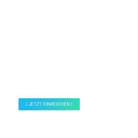
Jetzt Spot einreichen!
Werde Teil der Wohin mit Kind Community und
reiche einen Spot ein.
| JETZT EINREICHEN |
JETZT EINREICHEN