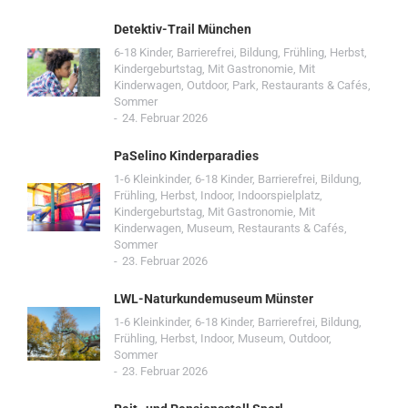
Detektiv-Trail München
6-18 Kinder
,
Barrierefrei
,
Bildung
,
Frühling
,
Herbst
,
Kindergeburtstag
,
Mit Gastronomie
,
Mit
Kinderwagen
,
Outdoor
,
Park
,
Restaurants & Cafés
,
Sommer
24. Februar 2026
PaSelino Kinderparadies
1-6 Kleinkinder
,
6-18 Kinder
,
Barrierefrei
,
Bildung
,
Frühling
,
Herbst
,
Indoor
,
Indoorspielplatz
,
Kindergeburtstag
,
Mit Gastronomie
,
Mit
Kinderwagen
,
Museum
,
Restaurants & Cafés
,
Sommer
23. Februar 2026
LWL-Naturkundemuseum Münster
1-6 Kleinkinder
,
6-18 Kinder
,
Barrierefrei
,
Bildung
,
Frühling
,
Herbst
,
Indoor
,
Museum
,
Outdoor
,
Sommer
23. Februar 2026