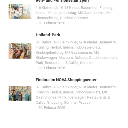
Reit- und Pensionsstall Sperl
1-6 Kleinkinder
,
6-18 Kinder
,
Bauernhof
,
Frühling
,
Herbst
,
Kindergeburtstag
,
Mit Gastronomie
,
Mit
Übernachtung
,
Outdoor
,
Sommer
23. Februar 2026
Holland-Park
0-1 Babys
,
1-6 Kleinkinder
,
6-18 Kinder
,
Barrierefrei
,
Frühling
,
Herbst
,
Indoor
,
Indoorspielplatz
,
Kindergeburtstag
,
Mit Gastronomie
,
Mit
Kinderwagen
,
Museum
,
Outdoor
,
Outdoorspielplatz
,
Park
,
Restaurants & Cafés
,
Sommer
23. Februar 2026
Findora im NOVA Shoppingcenter
0-1 Babys
,
1-6 Kleinkinder
,
6-18 Kinder
,
Barrierefrei
,
Frühling
,
Herbst
,
Indoor
,
Indoorspielplatz
,
Mit
Gastronomie
,
Mit Kinderwagen
,
Restaurants &
Cafés
,
Shopping
,
Sommer
,
Wasser
20. Februar 2026