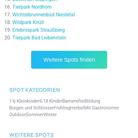
Tierpark Nordhorn
Wichtelbrunnenbad Niestetal
Wildpark Knüll
Erlebnispark Straußberg
Tierpark Bad Liebenstein
Weitere Spots finden
SPOT KATEGORIEN
1-6 Kleinkinder
6-18 Kinder
Barrierefrei
Bildung
Burgen und Schlösser
Frühling
Herbst
Mit Gastronomie
Outdoor
Sommer
Winter
WEITERE SPOTS