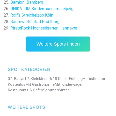
Bambini Bamberg
UNIKATUM Kindermuseum Leipzig
Rolf’s Streichelzoo Köln
Baumwipfelpfad Bad Iburg
PirateRock Hochseilgarten Hannover
Weitere Spots finden
SPOT KATEGORIEN
0-1 Babys
1-6 Kleinkinder
6-18 Kinder
Frühling
Herbst
Indoor
Kostenlos
Mit Gastronomie
Mit Kinderwagen
Restaurants & Cafés
Sommer
Winter
WEITERE SPOTS