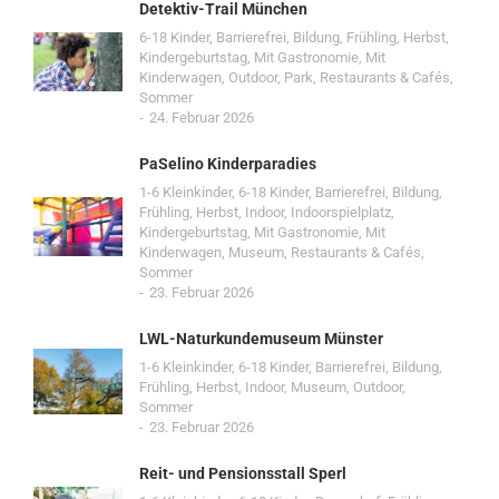
Detektiv-Trail München
6-18 Kinder
,
Barrierefrei
,
Bildung
,
Frühling
,
Herbst
,
Kindergeburtstag
,
Mit Gastronomie
,
Mit
Kinderwagen
,
Outdoor
,
Park
,
Restaurants & Cafés
,
Sommer
24. Februar 2026
PaSelino Kinderparadies
1-6 Kleinkinder
,
6-18 Kinder
,
Barrierefrei
,
Bildung
,
Frühling
,
Herbst
,
Indoor
,
Indoorspielplatz
,
Kindergeburtstag
,
Mit Gastronomie
,
Mit
Kinderwagen
,
Museum
,
Restaurants & Cafés
,
Sommer
23. Februar 2026
LWL-Naturkundemuseum Münster
1-6 Kleinkinder
,
6-18 Kinder
,
Barrierefrei
,
Bildung
,
Frühling
,
Herbst
,
Indoor
,
Museum
,
Outdoor
,
Sommer
23. Februar 2026
Reit- und Pensionsstall Sperl