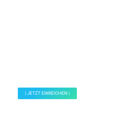
Jetzt Spot einreichen!
Werde Teil der Wohin mit Kind Community und
reiche einen Spot ein.
| JETZT EINREICHEN |
JETZT EINREICHEN