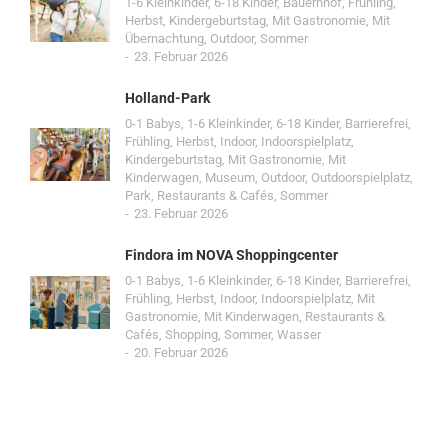
1-6 Kleinkinder
,
6-18 Kinder
,
Bauernhof
,
Frühling
,
Herbst
,
Kindergeburtstag
,
Mit Gastronomie
,
Mit
Übernachtung
,
Outdoor
,
Sommer
23. Februar 2026
Holland-Park
0-1 Babys
,
1-6 Kleinkinder
,
6-18 Kinder
,
Barrierefrei
,
Frühling
,
Herbst
,
Indoor
,
Indoorspielplatz
,
Kindergeburtstag
,
Mit Gastronomie
,
Mit
Kinderwagen
,
Museum
,
Outdoor
,
Outdoorspielplatz
,
Park
,
Restaurants & Cafés
,
Sommer
23. Februar 2026
Findora im NOVA Shoppingcenter
0-1 Babys
,
1-6 Kleinkinder
,
6-18 Kinder
,
Barrierefrei
,
Frühling
,
Herbst
,
Indoor
,
Indoorspielplatz
,
Mit
Gastronomie
,
Mit Kinderwagen
,
Restaurants &
Cafés
,
Shopping
,
Sommer
,
Wasser
20. Februar 2026