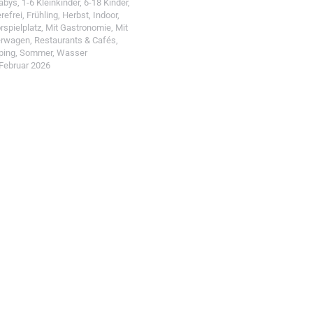
Babys
,
1-6 Kleinkinder
,
6-18 Kinder
,
erefrei
,
Frühling
,
Herbst
,
Indoor
,
rspielplatz
,
Mit Gastronomie
,
Mit
erwagen
,
Restaurants & Cafés
,
ping
,
Sommer
,
Wasser
 Februar 2026
t einreichen!
r Wohin mit Kind