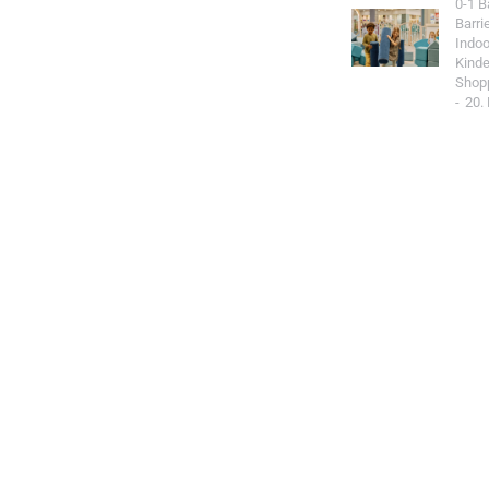
0-1 
Barri
Indoo
Kind
Shop
20.
Jetzt Spo
Werde Teil de