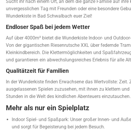
Sucht ihr nach einem Ort, an dem die ganze Familie auf ihr
unvergesslichen Tag mit Freunden oder eine besondere Gebur
Wunderkiste in Bad Schwalbach euer Ziel!
Endloser Spaß bei jedem Wetter
Auf über 4000m² bietet die Wunderkiste Indoor- und Outdoo
Von der gigantischen Riesenrutsche XXL über federnde Tramp
Kleinkindbereich. Die Klettermöglichkeiten und Spaßfahrzeu
und garantieren ein abwechslungsreiches Erlebnis für alle Al
Qualitätzeit für Familien
In der Wunderkiste finden Erwachsene das Wertvollste: Zeit. 
ausgelassenen Spielen zuzusehen, mit ihnen zu klettern und zu
Stunden in die Welt des kindlichen Abenteuers einzutauchen.
Mehr als nur ein Spielplatz
Indoor Spiel- und Spaßpark: Unser großer Innen- und Auß
und sorgt für Begeisterung bei jedem Besuch.