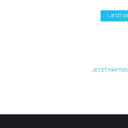
Community un
| JETZT E
JETZT EINRE
JETZT PARTN