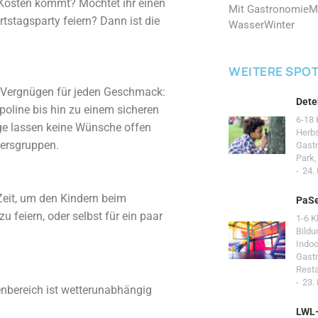
e Kosten kommt? Möchtet ihr einen
Mit Gastronomie
M
tstagsparty feiern? Dann ist die
Wasser
Winter
WEITERE SPO
r-Vergnügen für jeden Geschmack:
Dete
oline bis hin zu einem sicheren
6-18 
ge lassen keine Wünsche offen
Herb
tersgruppen.
Gast
Park
24.
Zeit, um den Kindern beim
PaSe
 feiern, oder selbst für ein paar
1-6 K
Bildu
Indoo
Gast
Resta
23.
enbereich ist wetterunabhängig
LWL