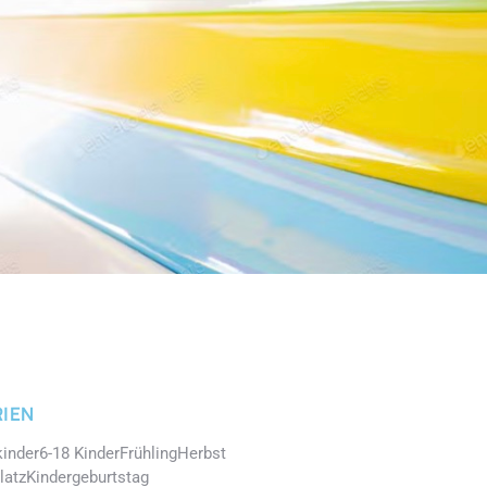
IEN
kinder
6-18 Kinder
Frühling
Herbst
latz
Kindergeburtstag