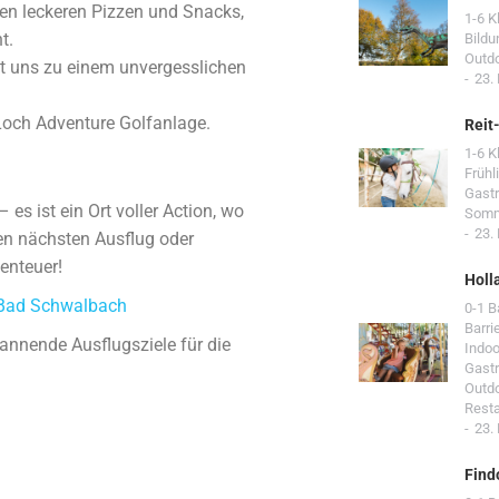
eren leckeren Pizzen und Snacks,
1-6 K
t.
Bildu
Outd
t uns zu einem unvergesslichen
23.
-Loch Adventure Golfanlage.
Reit
1-6 K
Frühl
Gast
es ist ein Ort voller Action, wo
Som
23.
en nächsten Ausflug oder
enteuer!
Holl
e Bad Schwalbach
0-1 
Barri
pannende Ausflugsziele für die
Indoo
Gast
Outd
Resta
23.
Find