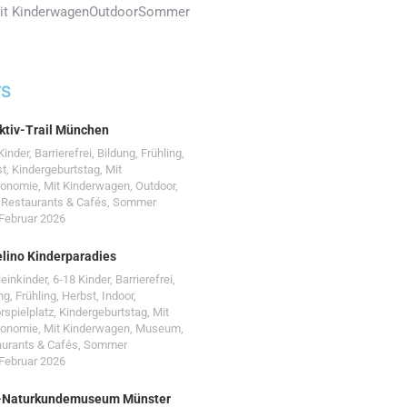
it Kinderwagen
Outdoor
Sommer
TS
ktiv-Trail München
Kinder
,
Barrierefrei
,
Bildung
,
Frühling
,
st
,
Kindergeburtstag
,
Mit
ronomie
,
Mit Kinderwagen
,
Outdoor
,
,
Restaurants & Cafés
,
Sommer
 Februar 2026
lino Kinderparadies
leinkinder
,
6-18 Kinder
,
Barrierefrei
,
ng
,
Frühling
,
Herbst
,
Indoor
,
rspielplatz
,
Kindergeburtstag
,
Mit
ronomie
,
Mit Kinderwagen
,
Museum
,
urants & Cafés
,
Sommer
 Februar 2026
-Naturkundemuseum Münster