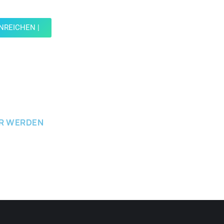
d reiche einen Spot ein.
INREICHEN |
ICHEN
ER WERDEN