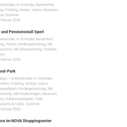
leinkinder
,
6-18 Kinder
,
Barrierefrei
,
ng
,
Frühling
,
Herbst
,
Indoor
,
Museum
,
oor
,
Sommer
 Februar 2026
- und Pensionsstall Sperl
leinkinder
,
6-18 Kinder
,
Bauernhof
,
ing
,
Herbst
,
Kindergeburtstag
,
Mit
ronomie
,
Mit Übernachtung
,
Outdoor
,
mer
 Februar 2026
and-Park
Babys
,
1-6 Kleinkinder
,
6-18 Kinder
,
erefrei
,
Frühling
,
Herbst
,
Indoor
,
rspielplatz
,
Kindergeburtstag
,
Mit
ronomie
,
Mit Kinderwagen
,
Museum
,
oor
,
Outdoorspielplatz
,
Park
,
urants & Cafés
,
Sommer
 Februar 2026
ora im NOVA Shoppingcenter