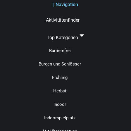
| Navigation
Aktivitätenfinder
Top Kategorien
Barrierefrei
Burgen und Schlösser
Frühling
Herbst
Indoor
Indoorspielplatz