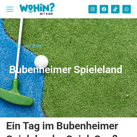
12. Juni 2024
Bubenheimer Spieleland
Ein Tag im Bubenheimer