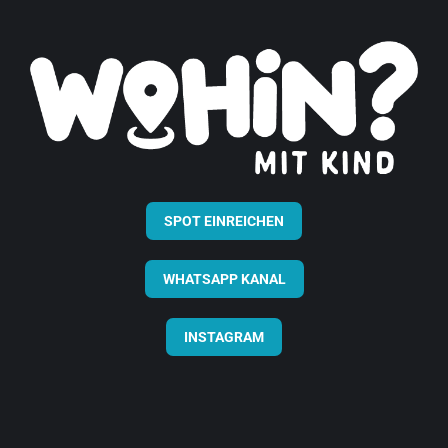
SPOT EINREICHEN
WHATSAPP KANAL
INSTAGRAM