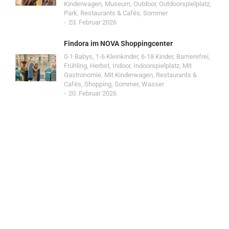
Kinderwagen
,
Museum
,
Outdoor
,
Outdoorspielplatz
,
Park
,
Restaurants & Cafés
,
Sommer
23. Februar 2026
Findora im NOVA Shoppingcenter
0-1 Babys
,
1-6 Kleinkinder
,
6-18 Kinder
,
Barrierefrei
,
Frühling
,
Herbst
,
Indoor
,
Indoorspielplatz
,
Mit
Gastronomie
,
Mit Kinderwagen
,
Restaurants &
Cafés
,
Shopping
,
Sommer
,
Wasser
20. Februar 2026