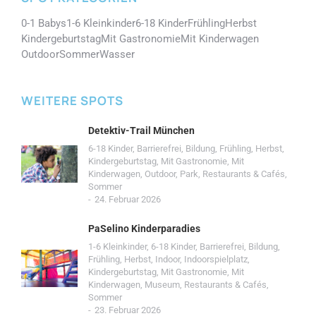
0-1 Babys
1-6 Kleinkinder
6-18 Kinder
Frühling
Herbst
Kindergeburtstag
Mit Gastronomie
Mit Kinderwagen
Outdoor
Sommer
Wasser
WEITERE SPOTS
Detektiv-Trail München
6-18 Kinder
,
Barrierefrei
,
Bildung
,
Frühling
,
Herbst
,
Kindergeburtstag
,
Mit Gastronomie
,
Mit
Kinderwagen
,
Outdoor
,
Park
,
Restaurants & Cafés
,
Sommer
24. Februar 2026
PaSelino Kinderparadies
1-6 Kleinkinder
,
6-18 Kinder
,
Barrierefrei
,
Bildung
,
Frühling
,
Herbst
,
Indoor
,
Indoorspielplatz
,
Kindergeburtstag
,
Mit Gastronomie
,
Mit
Kinderwagen
,
Museum
,
Restaurants & Cafés
,
Sommer
23. Februar 2026