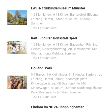
LWL-Naturkundemuseum Münster
1-6 Kleinkinder
,
6-18 Kinder
,
Barrierefrei
,
Bildung
,
Frühling
,
Herbst
,
Indoor
,
Museum
,
Outdoor
,
Sommer
23. Februar 2026
Reit- und Pensionsstall Sperl
1-6 Kleinkinder
,
6-18 Kinder
,
Bauernhof
,
Frühling
,
Herbst
,
Kindergeburtstag
,
Mit Gastronomie
,
Mit
Übernachtung
,
Outdoor
,
Sommer
23. Februar 2026
Holland-Park
0-1 Babys
,
1-6 Kleinkinder
,
6-18 Kinder
,
Barrierefrei
,
Frühling
,
Herbst
,
Indoor
,
Indoorspielplatz
,
Kindergeburtstag
,
Mit Gastronomie
,
Mit
Kinderwagen
,
Museum
,
Outdoor
,
Outdoorspielplatz
,
Park
,
Restaurants & Cafés
,
Sommer
23. Februar 2026
Findora im NOVA Shoppingcenter